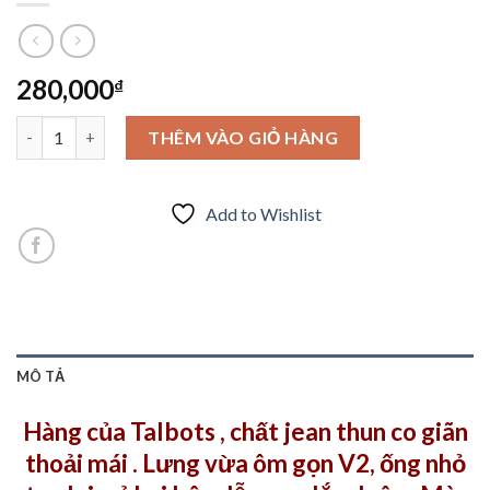
280,000
₫
Nàng jean dài ống nhỏ ,tua lai ,xẻ hai bên size 24 số lượng
THÊM VÀO GIỎ HÀNG
Add to Wishlist
MÔ TẢ
Hàng của Talbots , chất jean thun co giãn
thoải mái . Lưng vừa ôm gọn V2, ống nhỏ