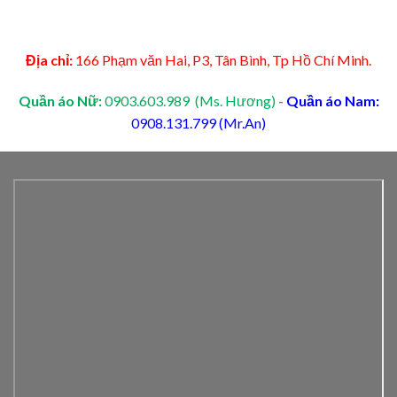
Địa chỉ:
166 Phạm văn Hai, P3, Tân Bình, Tp Hồ Chí Minh.
Quần áo Nữ:
0903.603.989 (Ms. Hương)
-
Quần áo Nam:
0908.131.799 (Mr.An)