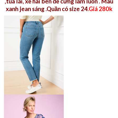
,tua lai, xẻ hai bên dễ cưng lắm luôn . Màu
xanh jean sáng .
Quần có size 24
.
Giá 280k