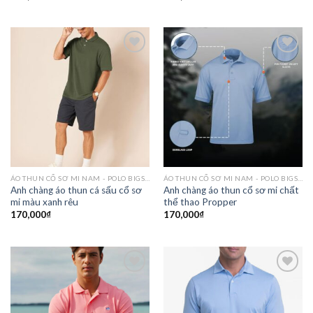
Add to
Add to
Wishlist
Wishlist
ÁO THUN CỔ SƠ MI NAM - POLO BIGSIZE
ÁO THUN CỔ SƠ MI NAM - POLO BIGSIZE
Anh chàng áo thun cá sấu cổ sơ
Anh chàng áo thun cổ sơ mi chất
mi màu xanh rêu
thể thao Propper
170,000
₫
170,000
₫
Add to
Add to