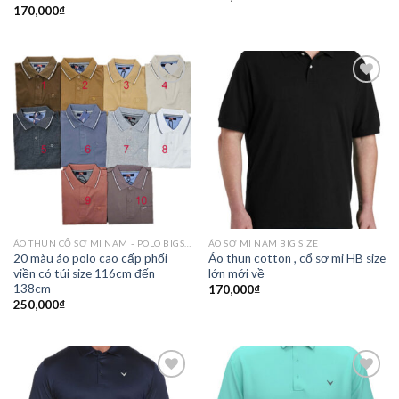
170,000
₫
Add to
Add to
Wishlist
Wishlist
ÁO THUN CỔ SƠ MI NAM - POLO BIGSIZE
ÁO SƠ MI NAM BIG SIZE
20 màu áo polo cao cấp phối
Áo thun cotton , cổ sơ mi HB size
viền có túi size 116cm đến
lớn mới về
138cm
170,000
₫
250,000
₫