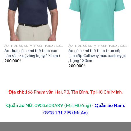
Add to
Add to
Wishlist
Wishlist
ÁO THUN CỔ SƠ MI NAM - POLO BIGSIZE
ÁO THUN CỔ SƠ MI NAM - POLO BIGSIZE
Áo thun cổ sơ mi thể thao cao
Áo cổ sơ mi thể thao thun xốp
cấp size 5x ( vòng bụng 172cm )
cao cấp Callaway màu xanh ngọc
, bụng 130cm
200,000
₫
200,000
₫
Địa chỉ:
166 Phạm văn Hai, P3, Tân Bình, Tp Hồ Chí Minh.
Quần áo Nữ:
0903.603.989 (Ms. Hương)
-
Quần áo Nam:
0908.131.799 (Mr.An)