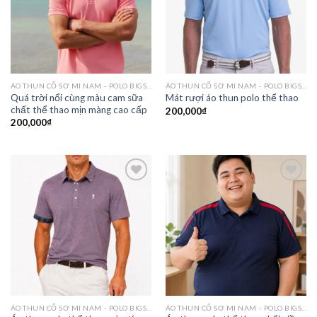
Wishlist
Wishlist
ÁO THUN CỔ SƠ MI NAM - POLO BIGSIZE
ÁO THUN CỔ SƠ MI NAM - POLO BIGSIZE
Quá trời nổi cùng màu cam sữa
Mát rượi áo thun polo thể thao
chất thể thao mịn màng cao cấp
200,000
₫
200,000
₫
Add to
Add to
Wishlist
Wishlist
ÁO THUN CỔ SƠ MI NAM - POLO BIGSIZE
ÁO THUN CỔ SƠ MI NAM - POLO BIGSIZE