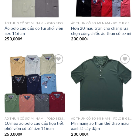
ÁO THUN CỔ SƠ MI NAM - POLO BIGSIZE
ÁO THUN CỔ SƠ MI NAM - POLO BIGSIZE
Áo polo cao cấp có túi phối viền
Hơn 20 màu trơn cho chàng lựa
size 116cm
chọn cùng chiếc áo thun cổ sơ mi
250,000
₫
200,000
₫
Add to
Add to
Wishlist
Wishlist
ÁO THUN CỔ SƠ MI NAM - POLO BIGSIZE
ÁO THUN CỔ SƠ MI NAM - POLO BIGSIZE
10 màu áo polo cao cấp họa tiết
Mịn màng áo thun thể thao màu
phối viền có túi size 116cm
xanh lá cây đậm
250,000
₫
200,000
₫