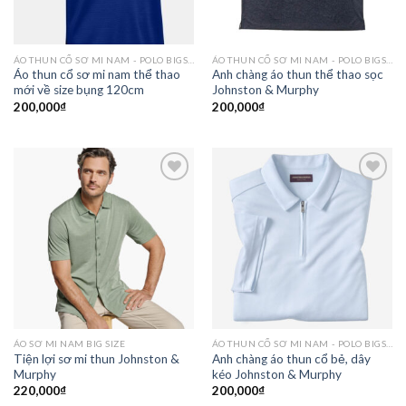
ÁO THUN CỔ SƠ MI NAM - POLO BIGSIZE
ÁO THUN CỔ SƠ MI NAM - POLO BIGSIZE
Áo thun cổ sơ mi nam thể thao
Anh chàng áo thun thể thao sọc
mới về size bụng 120cm
Johnston & Murphy
200,000
₫
200,000
₫
Add to
Add to
Wishlist
Wishlist
ÁO SƠ MI NAM BIG SIZE
ÁO THUN CỔ SƠ MI NAM - POLO BIGSIZE
Tiện lợi sơ mi thun Johnston &
Anh chàng áo thun cổ bẻ, dây
Murphy
kéo Johnston & Murphy
220,000
₫
200,000
₫