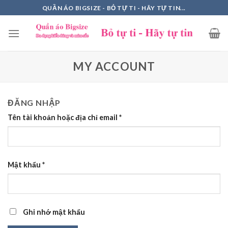
Skip
QUẦN ÁO BIGSIZE - BỎ TỰ TI - HÃY TỰ TIN...
to
content
MY ACCOUNT
ĐĂNG NHẬP
Tên tài khoản hoặc địa chỉ email
*
Mật khẩu
*
Ghi nhớ mật khẩu