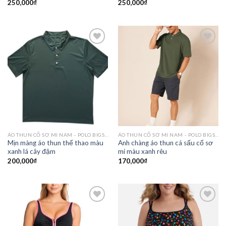
250,000
₫
250,000
₫
Add to
Add to
Wishlist
Wishlist
ÁO THUN CỔ SƠ MI NAM - POLO BIGSIZE
ÁO THUN CỔ SƠ MI NAM - POLO BIGSIZE
Mịn màng áo thun thể thao màu
Anh chàng áo thun cá sấu cổ sơ
xanh lá cây đậm
mi màu xanh rêu
200,000
₫
170,000
₫