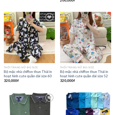
200,000
₫
Add to
Add to
Wishlist
Wishlist
THỜI TRANG NỮ BIG SIZE
THỜI TRANG NỮ BIG SIZE
Bộ mặc nhà chiffon thun Thái in
Bộ mặc nhà chiffon thun Thái in
hoạt hình cute quần dài size 60
hoạt hình cute quần dài size 52
320,000
₫
320,000
₫
Add to
Add to