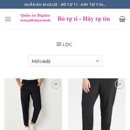
Skip
QUẦN ÁO BIGSIZE - BỎ TỰ TI - HÃY TỰ TIN...
to
content
LỌC
Add to
Add to
Wishlist
Wishlist