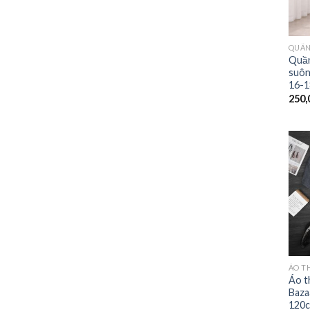
QUẦN 
Quần
suôn
16-1
250,
ÁO T
Áo t
Baza
120