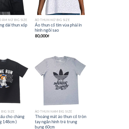
O ẤM NỮ BIG SIZE
ÁO THUN NỮ BIG SIZE
ng dài thun xốp
Áo thun cổ tim vừa phải in
hình ngôi sao
80,000
₫
Add to
Add to
Wishlist
Wishlist
BIG SIZE
ÁO THUN NAM BIG SIZE
gấu cho chàng
Thoáng mát áo thun cổ tròn
ng 148cm )
tay ngắn hình trẻ trung
bụng 60cm