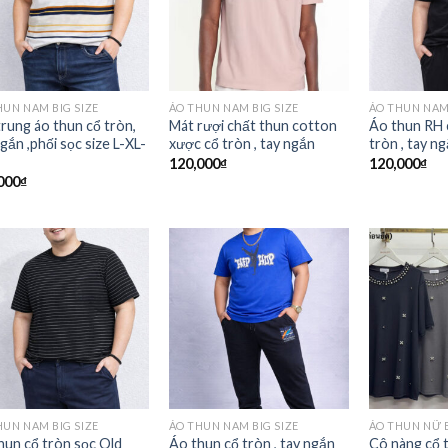
Add to
Add to
Wishlist
Wishlist
HUN NAM BIG SIZE
ÁO THUN NAM BIG SIZE
ÁO THUN NAM 
trung áo thun cổ tròn,
Mát rượi chất thun cotton
Áo thun RH 
gắn ,phối sọc size L-XL-
xược cổ tròn , tay ngắn
tròn , tay n
120,000
₫
120,000
₫
000
₫
Add to
Add to
Wishlist
Wishlist
HUN NAM BIG SIZE
ÁO THUN NAM BIG SIZE
ÁO THUN NỮ B
hun cổ tròn sọc Old
Áo thun cổ tròn , tay ngắn
Cô nàng cổ 