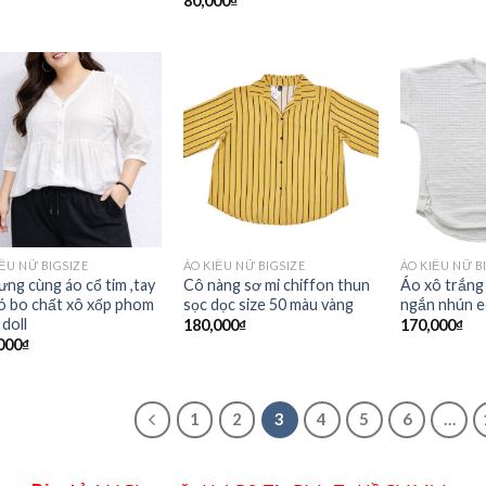
80,000
₫
Add to
Add to
Wishlist
Wishlist
IỂU NỮ BIGSIZE
ÁO KIỂU NỮ BIGSIZE
ÁO KIỂU NỮ B
ưng cùng áo cổ tim ,tay
Cô nàng sơ mi chiffon thun
Áo xô trắng 
có bo chất xô xốp phom
sọc dọc size 50 màu vàng
ngắn nhún eo
doll
180,000
₫
170,000
₫
000
₫
1
2
3
4
5
6
…