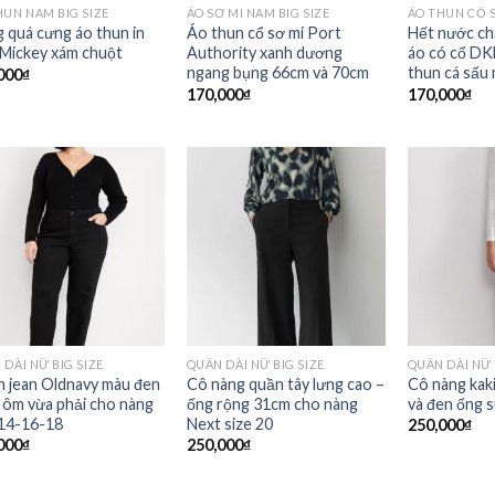
HUN NAM BIG SIZE
ÁO SƠ MI NAM BIG SIZE
 quá cưng áo thun in
Áo thun cổ sơ mi Port
Hết nước ch
 Mickey xám chuột
Authority xanh dương
áo có cổ DK
ngang bụng 66cm và 70cm
thun cá sấu
000
₫
170,000
₫
170,000
₫
Add to
Add to
Wishlist
Wishlist
DÀI NỮ BIG SIZE
QUẦN DÀI NỮ BIG SIZE
QUẦN DÀI NỮ 
 jean Oldnavy màu đen
Cô nàng quần tây lưng cao –
Cô nàng kak
g ôm vừa phải cho nàng
ống rộng 31cm cho nàng
và đen ống s
 14-16-18
Next size 20
250,000
₫
000
₫
250,000
₫