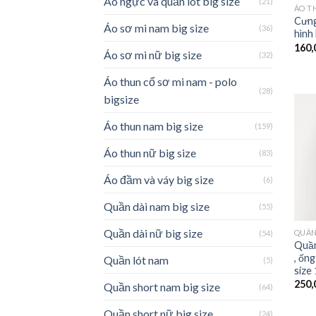
Áo ngực và quần lót big size
(21)
ÁO T
Cưng
Áo sơ mi nam big size
(36)
hình
160,
Áo sơ mi nữ big size
(32)
Áo thun cổ sơ mi nam - polo
(28)
bigsize
Áo thun nam big size
(159)
Áo thun nữ big size
(83)
Áo đầm và váy big size
(6)
Quần dài nam big size
(55)
Quần dài nữ big size
QUẦN 
(54)
Quần
, ốn
Quần lót nam
(5)
size
250,
Quần short nam big size
(64)
Quần short nữ big size
(24)