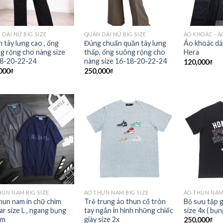
DÀI NỮ BIG SIZE
QUẦN DÀI NỮ BIG SIZE
ÁO KHOÁC - Á
 tây lưng cao , ống
Đúng chuẩn quần tây lưng
Áo khoác dá
g rộng cho nàng size
thấp, ống suông rộng cho
Hera
8-20-22-24
nàng size 16-18-20-22-24
120,000
₫
000
₫
250,000
₫
Add to
Add to
Wishlist
Wishlist
HUN NAM BIG SIZE
ÁO THUN NAM BIG SIZE
ÁO THUN NAM 
hun nam in chữ chìm
Trẻ trung áo thun cổ tròn
Bộ sưu tập 
ar size L , ngang bụng
tay ngắn in hình những chiếc
size 4x ( bụ
cm
giày size 2x
250,000
₫