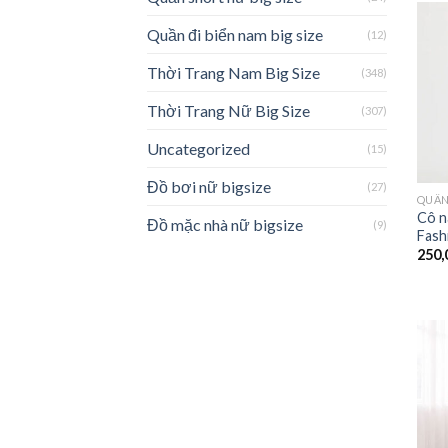
Quần đi biển nam big size
(12)
Thời Trang Nam Big Size
(348)
Thời Trang Nữ Big Size
(307)
Uncategorized
(15)
Đồ bơi nữ bigsize
(27)
QUẦN 
Cô n
Đồ mặc nhà nữ bigsize
(9)
Fash
250,