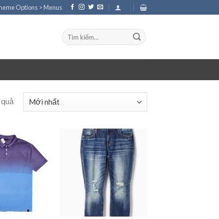
Theme Options > Menus
Tìm
kiếm:
 quả
Add to
Add to
Wishlist
Wishlist