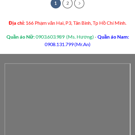
1
2
Địa chỉ:
166 Phạm văn Hai, P3, Tân Bình, Tp Hồ Chí Minh.
Quần áo Nữ:
0903.603.989 (Ms. Hương)
-
Quần áo Nam:
0908.131.799 (Mr.An)