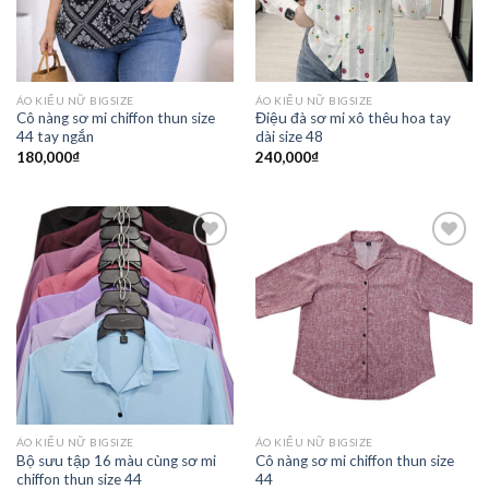
ÁO KIỂU NỮ BIGSIZE
ÁO KIỂU NỮ BIGSIZE
Cô nàng sơ mi chiffon thun size
Điệu đà sơ mi xô thêu hoa tay
44 tay ngắn
dài size 48
180,000
₫
240,000
₫
Add to
Add to
Wishlist
Wishlist
ÁO KIỂU NỮ BIGSIZE
ÁO KIỂU NỮ BIGSIZE
Bộ sưu tập 16 màu cùng sơ mi
Cô nàng sơ mi chiffon thun size
chiffon thun size 44
44