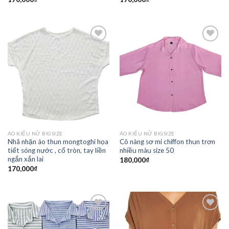
Add to
Add to
Wishlist
Wishlist
ÁO KIỂU NỮ BIGSIZE
ÁO KIỂU NỮ BIGSIZE
Nhã nhặn áo thun mongtoghi họa
Cô nàng sơ mi chiffon thun trơn
tiết sóng nước , cổ tròn, tay liền
nhiều màu size 50
ngắn xắn lai
180,000
₫
170,000
₫