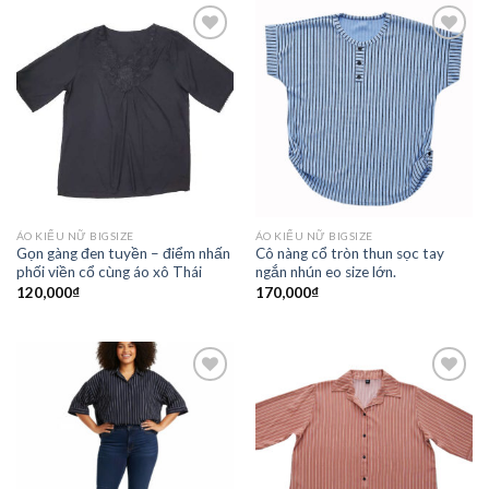
Add to
Add to
Wishlist
Wishlist
ÁO KIỂU NỮ BIGSIZE
ÁO KIỂU NỮ BIGSIZE
Gọn gàng đen tuyền – điểm nhấn
Cô nàng cổ tròn thun sọc tay
phối viền cổ cùng áo xô Thái
ngắn nhún eo size lớn.
120,000
₫
170,000
₫
Add to
Add to
Wishlist
Wishlist