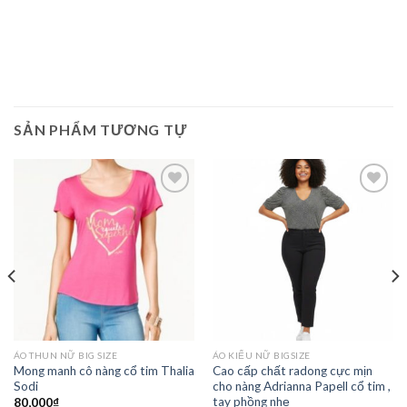
SẢN PHẨM TƯƠNG TỰ
Add to
Add to
Wishlist
Wishlist
ÁO THUN NỮ BIG SIZE
ÁO KIỂU NỮ BIGSIZE
Mong manh cô nàng cổ tim Thalia
Cao cấp chất radong cực mịn
Sodi
cho nàng Adrianna Papell cổ tim ,
tay phồng nhẹ
80,000
₫