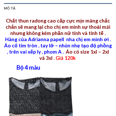
MÔ TẢ
Chất thun radong cao cấp cực mịn màng chắc
chắn sẽ mang lại cho chị em mình sự thoải mái
nhưng không kém phần nữ tính và tinh tế .
Hàng của Adrianna papell nha chị em mình ơi .
Áo cổ tim tròn , tay lỡ – nhún nhẹ tạo độ phồng
, trên vai xếp ly , phom A .
Áo có size 1xl – 2xl
và 3xl .
Giá 120k
Bộ 4 màu