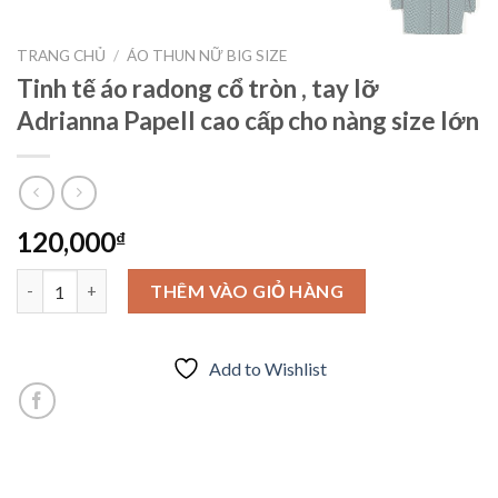
TRANG CHỦ
/
ÁO THUN NỮ BIG SIZE
Tinh tế áo radong cổ tròn , tay lỡ
Adrianna Papell cao cấp cho nàng size lớn
120,000
₫
Tinh tế áo radong cổ tròn , tay lỡ Adrianna Papell cao cấp cho n
THÊM VÀO GIỎ HÀNG
Add to Wishlist