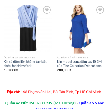
Add to
Add to
Wishlist
Wishlist
ÁO ĐẦM VÀ VÁY BIG SIZE
ÁO ĐẦM VÀ VÁY BIG SIZE
Xịn sò đầm liền không tay bắt
Kịp model cùng đầm tay lỡ 3/4
chéo JonhNewYork
của The Colection Debenhams
150,000
₫
200,000
₫
Địa chỉ:
166 Phạm văn Hai, P3, Tân Bình, Tp Hồ Chí Minh.
Quần áo Nữ:
0903.603.989 (Ms. Hương)
-
Quần áo Nam:
0908.131.799 (Mr.An)