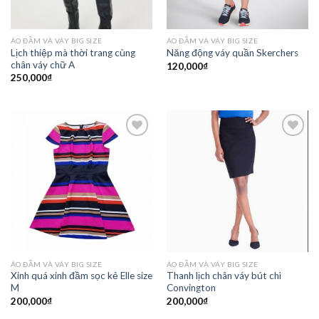
ÁO ĐẦM VÀ VÁY BIG SIZE
ÁO ĐẦM VÀ VÁY BIG SIZE
Lịch thiệp mà thời trang cùng
Năng động váy quần Skerchers
chân váy chữ A
120,000
₫
250,000
₫
Add to
Add to
Wishlist
Wishlist
ÁO ĐẦM VÀ VÁY BIG SIZE
ÁO ĐẦM VÀ VÁY BIG SIZE
Xinh quá xinh đầm sọc kẻ Elle size
Thanh lịch chân váy bút chì
M
Convington
200,000
₫
200,000
₫