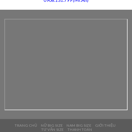
TRANG CHỦ
NỮ BIG SIZE
NAM BIG SIZE
GIỚI THIỆU
TƯ VẤN SIZE
THANH TOÁN