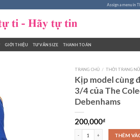
Assign a menu in 
GIỚI THIỆU
TƯ VẤN SIZE
THANH TOÁN
TRANG CHỦ
/
THỜI TRANG NỮ 
Kịp model cùng đ
3/4 của The Cole
Add to
Debenhams
Wishlist
200,000
₫
Kịp model cùng đầm tay lỡ 3/4
THÊM VÀ