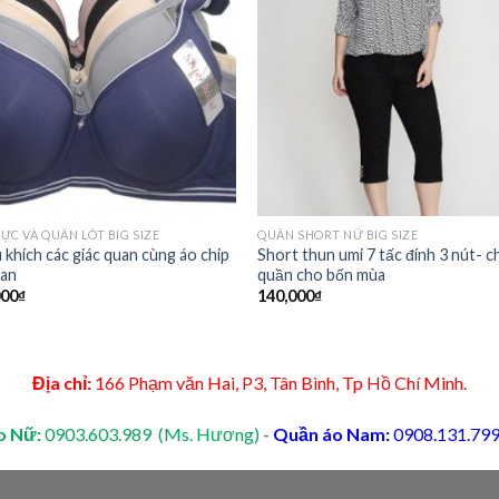
Add to
Add 
Wishlist
Wishl
ỰC VÀ QUẦN LÓT BIG SIZE
QUẦN SHORT NỮ BIG SIZE
 khích các giác quan cùng áo chip
Short thun umi 7 tấc đính 3 nút- c
Lan
quần cho bốn mùa
000
₫
140,000
₫
Địa chỉ:
166 Phạm văn Hai, P3, Tân Bình, Tp Hồ Chí Minh.
o Nữ:
0903.603.989 (Ms. Hương)
-
Quần áo Nam:
0908.131.799