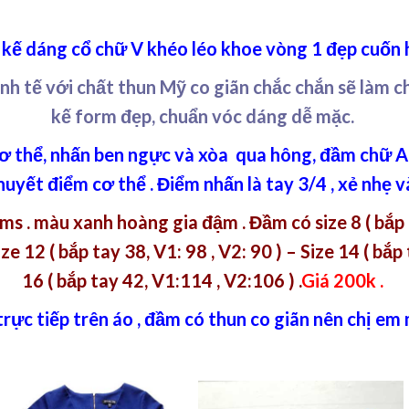
kế dáng cổ chữ V khéo léo khoe vòng 1 đẹp cuốn 
nh tế với chất thun Mỹ co giãn chắc chắn sẽ làm ch
kế form đẹp, chuẩn vóc dáng dễ mặc.
ơ thể, nhấn ben ngực và xòa qua hông, đầm chữ A
uyết điểm cơ thể . Điểm nhấn là tay 3/4 , xẻ nhẹ v
. màu xanh hoàng gia đậm . Đầm có size 8 ( bắp ta
ize 12 ( bắp tay 38, V1: 98 , V2: 90 ) – Size 14 ( bắp
16 ( bắp tay 42, V1:114 , V2:106 ) .
Giá 200k .
 trực tiếp trên áo , đầm có thun co giãn nên chị em