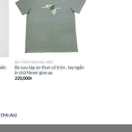
to
Add to
ist
Wishlist
ÁO THUN NAM BIG SIZE
hiếc
Bộ sưu tập áo thun cổ tròn , tay ngắn
in chữ Never give up
220,000
₫
 (Mr.An)