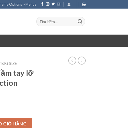
Theme Options > Menus
Tìm
kiếm:
BIG SIZE
ầm tay lỡ
ction
 của The Colection Debenhams số lượng
O GIỎ HÀNG