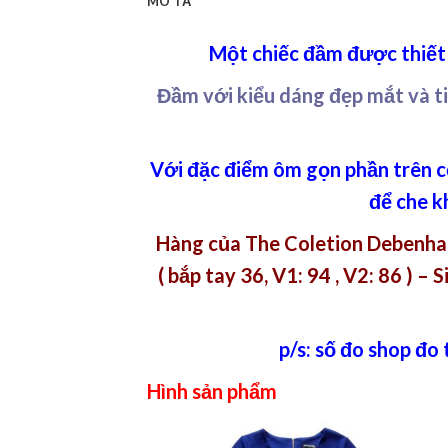
MÔ TẢ
Một chiếc đầm được thiết 
Đầm với kiểu dáng đẹp mắt và ti
Với đặc điểm ôm gọn phần trên c
để che kh
Hàng của The Coletion Debenhams 
( bắp tay 36, V1: 94 , V2: 86 ) – S
p/s: số đo shop đo
Hình sản phẩm