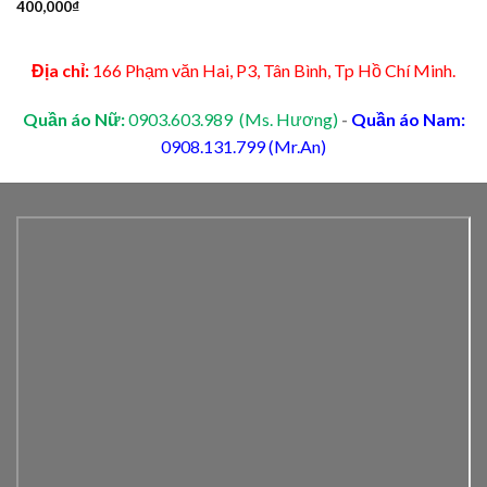
400,000
₫
Địa chỉ:
166 Phạm văn Hai, P3, Tân Bình, Tp Hồ Chí Minh.
Quần áo Nữ:
0903.603.989 (Ms. Hương)
-
Quần áo Nam:
0908.131.799 (Mr.An)