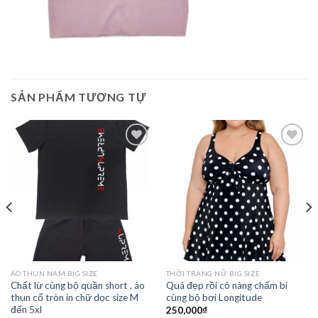
SẢN PHẨM TƯƠNG TỰ
Add to
Add to
Wishlist
Wishlist
ÁO THUN NAM BIG SIZE
THỜI TRANG NỮ BIG SIZE
Chất lừ cùng bộ quần short , áo
Quá đẹp rồi cô nàng chấm bi
thun cổ tròn in chữ dọc size M
cùng bộ bơi Longitude
đến 5xl
250,000
₫