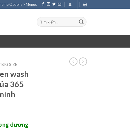
Theme Options > Menus
Tìm
kiếm:
BIG SIZE
đen wash
của 365
 mình
ương đương