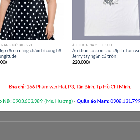
TRANG NỮ BIG SIZE
ÁO THUN NAM BIG SIZE
ẹp rồi cô nàng chấm bi cùng bộ
Áo thun cotton cao cấp in Tom và
ongitude
Jerry tay ngắn cổ tròn
000
₫
220,000
₫
Địa chỉ:
166 Phạm văn Hai, P3, Tân Bình, Tp Hồ Chí Minh.
o Nữ:
0903.603.989 (Ms. Hương)
-
Quần áo Nam:
0908.131.799