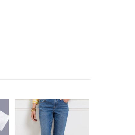
to
Add to
ist
Wishlist