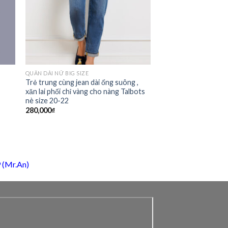
QUẦN DÀI NỮ BIG SIZE
Trẻ trung cùng jean dài ống suông ,
xăn lai phối chỉ vàng cho nàng Talbots
nè size 20-22
280,000
₫
 (Mr.An)