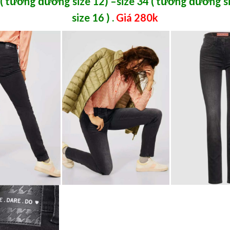
 ( tương đương size 12) –
size 34 ( tương đương si
size 16 )
.
Giá 280k