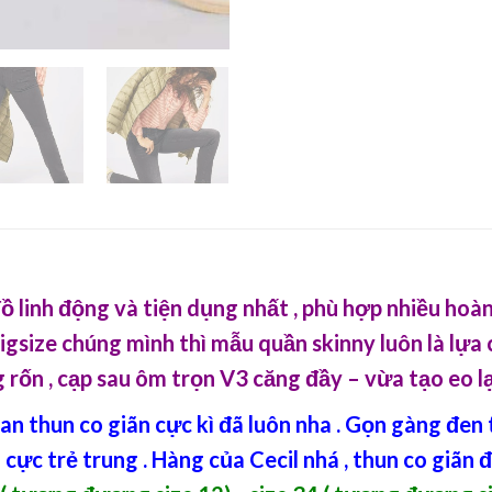
 linh động và tiện dụng nhất , phù hợp nhiều hoàn
gsize chúng mình thì mẫu quần skinny luôn là lựa
rốn , cạp sau ôm trọn V3 căng đầy – vừa tạo eo lại
ean thun co giãn cực kì đã luôn nha . Gọn gàng đe
ực trẻ trung . Hàng của Cecil nhá , thun co giãn đ