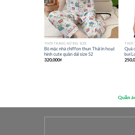
ZE
THỜI TRANG NỮ BIG SIZE
THỜI 
ần short , áo thun
Bộ mặc nhà chiffon thun Thái in hoạt
Quá đ
size M đến 5xl
hình cute quần dài size 52
bơi L
320,000
₫
250,
Quần á