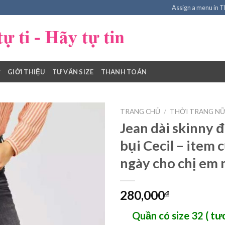
Assign a menu in 
GIỚI THIỆU
TƯ VẤN SIZE
THANH TOÁN
TRANG CHỦ
/
THỜI TRANG NỮ 
Jean dài skinny 
bụi Cecil – item 
Add to
ngày cho chị em
Wishlist
280,000
₫
Quần có size 32 ( t