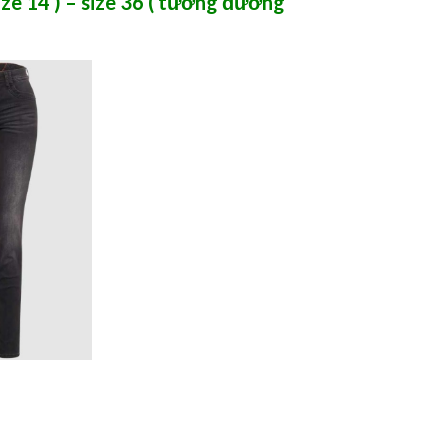
ze 14 )
–
size 36 ( tương đương