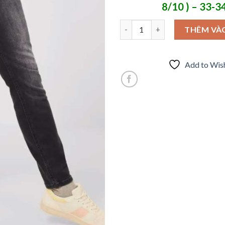
8/10 ) – 33-3
Jean dài skinny đen wash bụi C
THÊM VÀ
Add to Wish