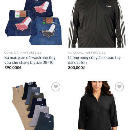
Add to
Add to
Wishlist
Wishlist
QUẦN DÀI NAM BIG SIZE
ÁO KHOÁC NAM BIG SIZE
Ba màu jean dài wash nhẹ ống
Chống nóng cùng áo khoác tay
vừa cho chàng bigsize 38-40
dài size lớn
390,000
₫
300,000
₫
Add to
Add to
Wishlist
Wishlist