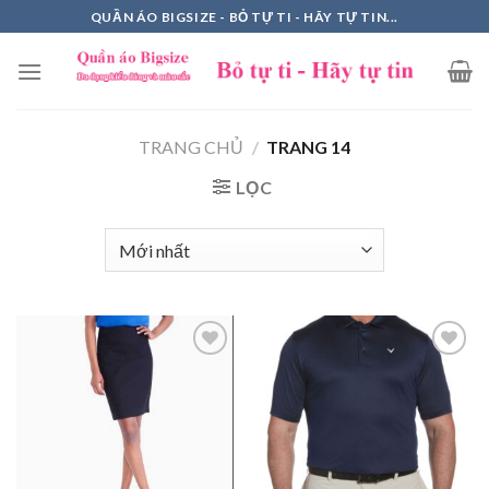
Skip
QUẦN ÁO BIGSIZE - BỎ TỰ TI - HÃY TỰ TIN...
to
content
TRANG CHỦ
/
TRANG 14
LỌC
Add to
Add to
Wishlist
Wishlist