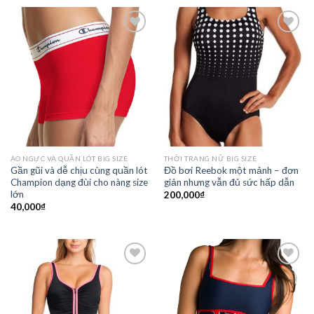
Add to
Add to
Wishlist
Wishlist
ÁO NGỰC VÀ QUẦN LÓT BIG SIZE
THỜI TRANG NỮ BIG SIZE
Gần gũi và dễ chịu cùng quần lót
Đồ bơi Reebok một mảnh – đơn
Champion dạng đùi cho nàng size
giản nhưng vẫn đủ sức hấp dẫn
lớn
200,000
₫
40,000
₫
Add to
Add to
Wishlist
Wishlist