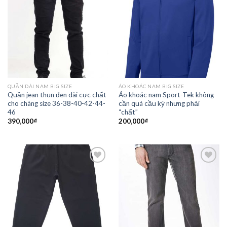
Add to
Add to
Wishlist
Wishlist
QUẦN DÀI NAM BIG SIZE
ÁO KHOÁC NAM BIG SIZE
Quần jean thun đen dài cực chất
Áo khoác nam Sport-Tek không
cho chàng size 36-38-40-42-44-
cần quá cầu kỳ nhưng phải
46
“chất”
390,000
₫
200,000
₫
Add to
Add to
Wishlist
Wishlist