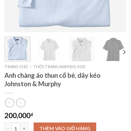
TRANG CHỦ
/
THỜI TRANG NAM BIG SIZE
Anh chàng áo thun cổ bẻ, dây kéo
Johnston & Murphy
200,000
₫
Anh chàng áo thun cổ bẻ, dây kéo Johnston & Murphy số lượng
THÊM VÀO GIỎ HÀNG