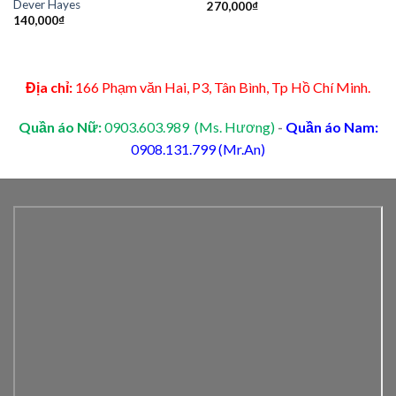
Dever Hayes
270,000
₫
140,000
₫
Địa chỉ:
166 Phạm văn Hai, P3, Tân Bình, Tp Hồ Chí Minh.
Quần áo Nữ:
0903.603.989 (Ms. Hương)
-
Quần áo Nam:
0908.131.799 (Mr.An)