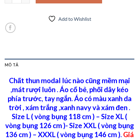
Add to Wishlist
MÔ TẢ
Chất thun modal lúc nào cũng mềm mại
,mát rượi luôn . Áo cổ bẻ, phối dây kéo
phía trước, tay ngắn. Áo có màu xanh da
trời , xám trắng ,xanh navy và xám đen .
Size L ( vòng bụng 118 cm ) –
Size XL (
vòng bụng 126 cm )-
Size XXL ( vòng bụng
136 cm ) – X
XXL ( vòng bụng 146 cm ).
Giá