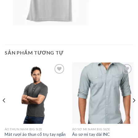
SẢN PHẨM TƯƠNG TỰ
Add to
Add to
Wishlist
Wishlist
ÁO THUN NAM BIG SIZE
ÁO SƠ MI NAM BIG SIZE
Mát rượi áo thun cổ trụ tay ngắn
Áo sơ mi tay dài INC