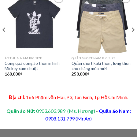
Add to
Add to
Wishlist
Wishlist
ÁO THUN NAM BIG SIZE
QUẦN SHORT NAM BIG SIZE
Cưng quá cưng áo thun in hình
Quần short kaki thun , lưng thun
Mickey xám chuột
cho chàng mùa mới
160,000
₫
250,000
₫
Địa chỉ:
166 Phạm văn Hai, P3, Tân Bình, Tp Hồ Chí Minh.
Quần áo Nữ:
0903.603.989 (Ms. Hương)
-
Quần áo Nam:
0908.131.799 (Mr.An)