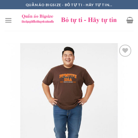
Skip
QUẦN ÁO BIGSIZE - BỎ TỰ TI - HÃY TỰ TIN...
to
content
Add to
Wishlist