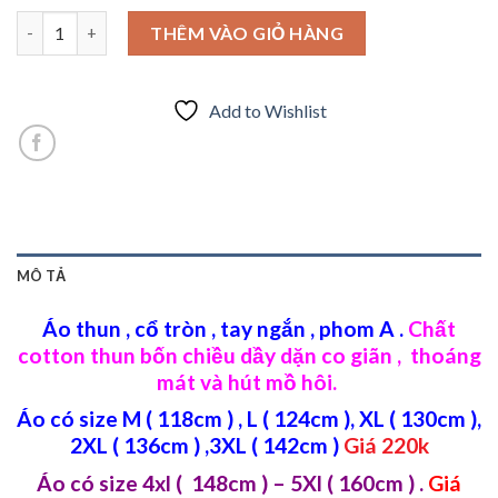
Áo thun cổ tròn , tay ngắn in chữ cao cấp số lượng
THÊM VÀO GIỎ HÀNG
Add to Wishlist
MÔ TẢ
Áo thun , cổ tròn , tay ngắn , phom A .
Chất
cotton thun bốn chiều dầy dặn co giãn , thoáng
mát và hút mồ hôi.
Áo có size M ( 118cm ) , L ( 124cm ), XL ( 130cm ),
2XL ( 136cm ) ,3XL ( 142cm )
Giá 220k
Áo có size 4xl ( 148cm ) – 5Xl ( 160cm )
.
Giá