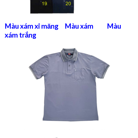
Màu xám xi măng
Màu xám
Màu
xám trắng