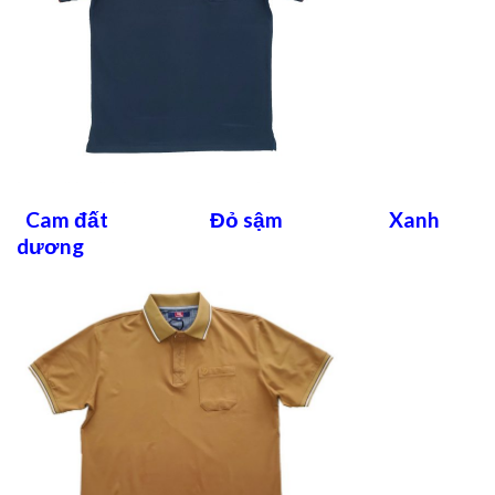
Cam đất Đỏ sậm Xanh
dương