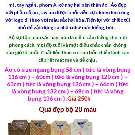
mi , tay ngắn , phom A, xẻ nhẹ hai bên thân áo . Áo đẹp
với phần cổ áo ,tay áo được phối viền cực khéo léo cùng
với logo đi theo với màu sắc hài hòa .Tiện lợi với chiếc túi
nhỏ để vật dụng cá nhân như mắt kiếng, bút…
Bộ sự tập màu sắc này luôn là niềm cảm hứng cho mọi
phong cách, mọi độ tuổi và một điều chắc chắn không
bao giờ lỗi mốt. Chất liệu thun cotton bốn chiều lạnh cao
cấp rất mát mẻ và dễ chịu .
Áo có size ngang bụng 58 cm ( tức là
vòng bụng
116 cm ) – 60cm ( tức là vòng bụng 120 cm ) –
63cm ( tức là vòng bụng 126 cm ) – 66cm ( tức
là vòng bụng 132 cm ) – 69cm ( tức là vòng
bụng 136 cm ) .
Giá 250k
Quá đẹp bộ 20 màu