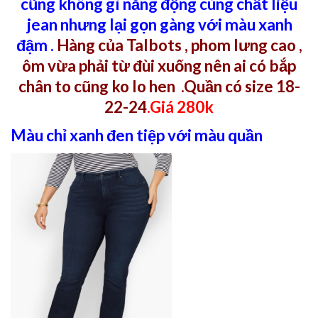
cũng không gì năng động cùng chất liệu
jean nhưng lại gọn gàng với màu xanh
đậm .
Hàng của Talbots , phom lưng cao ,
ôm vừa phải từ đùi xuống nên ai có bắp
chân to cũng ko lo hen .Quần có size 18-
22-24
.
Giá 280k
Màu chỉ xanh đen tiệp với màu quần