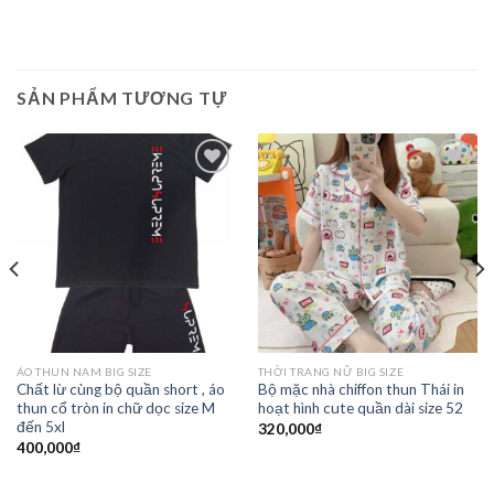
SẢN PHẨM TƯƠNG TỰ
Add to
Add to
Wishlist
Wishlist
ÁO THUN NAM BIG SIZE
THỜI TRANG NỮ BIG SIZE
Chất lừ cùng bộ quần short , áo
Bộ mặc nhà chiffon thun Thái in
thun cổ tròn in chữ dọc size M
hoạt hình cute quần dài size 52
đến 5xl
320,000
₫
400,000
₫