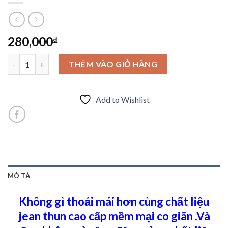
280,000
₫
Mềm mại màu xanh đậm wash nhẹ , ống suông cho nàng size 18-
THÊM VÀO GIỎ HÀNG
Add to Wishlist
MÔ TẢ
Không gì thoải mái hơn cùng chất liệu
jean thun cao cấp mềm mại co giãn .Và