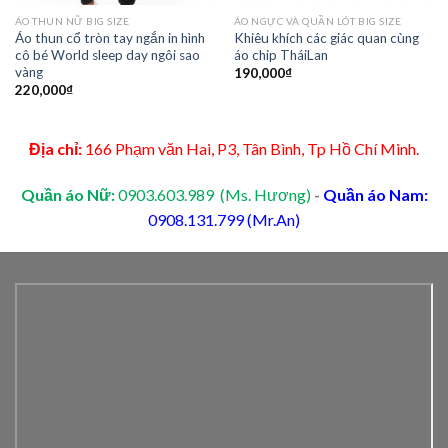
ÁO THUN NỮ BIG SIZE
ÁO NGỰC VÀ QUẦN LÓT BIG SIZE
Áo thun cổ tròn tay ngắn in hình
Khiêu khích các giác quan cùng
cô bé World sleep day ngôi sao
áo chip TháiLan
vàng
190,000
₫
220,000
₫
Địa chỉ:
166 Phạm văn Hai, P3, Tân Bình, Tp Hồ Chí Minh.
Quần áo Nữ:
0903.603.989 (Ms. Hương)
-
Quần áo Nam:
0908.131.799 (Mr.An)