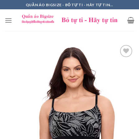
Skip
QUẦN ÁO BIGSIZE - BỎ TỰ TI - HÃY TỰ TIN...
to
content
Add to
Wishlist