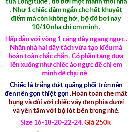
của Longitude , đồ bơi một mảnh thôi nha
. Như 1 chiếc đầm ngắn che hết khuyết
điểm mà còn không hở , bộ đồ bơi này
10/10 nha chị em mình .
Hấp dẫn với vòng 1 căng đầy ngang ngực .
Nhấn nhá hai dây tách vừa tạo kiểu mà
hoàn toàn chắc chắn . Có phần tăng đưa
lên xuống như chiếc áo ngực để chị em
mình dễ chịu nè .
Chiếc lá trắng đứt quãng phối trên nền
đen nên gọn thiệt gọn .
Hoàn toàn che mất
bụng và đùi với chiếc váy đen phía dưới
và yên tâm với bộ lót bên trong nhé.
Size 16-18-20-22-24.
Giá 250k