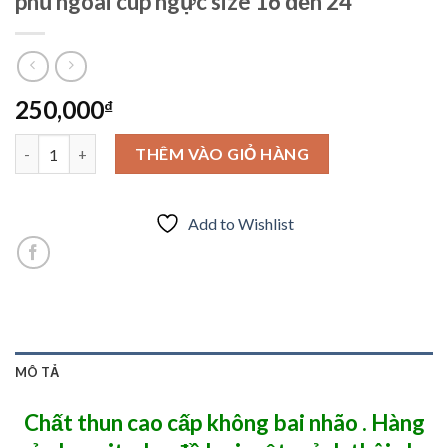
phủ ngoài cúp ngực size 16 đến 24
250,000
₫
Cao cấp đồ bơi 1 mảnh mà 2 lớp , có váy phủ ngoài cúp ngực size 
THÊM VÀO GIỎ HÀNG
Add to Wishlist
MÔ TẢ
Chất thun cao cấp không bai nhão . Hàng