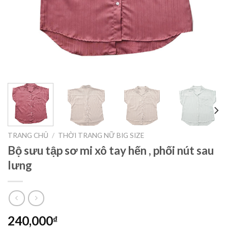
TRANG CHỦ
/
THỜI TRANG NỮ BIG SIZE
Bộ sưu tập sơ mi xô tay hến , phối nút sau
lưng
240,000
₫