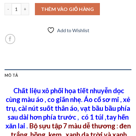
Bộ sưu tập sơ mi xô tay hến , phối nút sau lưng số lượng
THÊM VÀO GIỎ HÀNG
Add to Wishlist
MÔ TẢ
Chất liệu xô phối họa tiết nhuyễn dọc
cùng màu áo , co giãn nhẹ. Áo cổ sơ mi , xẻ
trụ, cài nút suốt thân áo, vạt bầu bầu phía
sau dài hơn phía trước , có 1 túi ,tay hến
xăn lai .
Bộ sựu tập 7 màu dễ thương : đen
,trắng, hồng, kem , xanh da trời và xanh