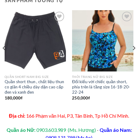
SẢN PHẨM TƯƠNG TỰ
Add to
Add to
Wishlist
Wishlist
QUẦN SHORT NAM BIG SIZE
THỜI TRANG NỮ BIG SIZE
Quần short thun , chất liệu thun
Đổi kiểu với chiếc quần short,
co giãn 4 chiều dày dặn cao cấp
phía trên là tầng size 16-18-20-
đen và xanh đen
22-24
180,000
₫
250,000
₫
Địa chỉ:
166 Phạm văn Hai, P3, Tân Bình, Tp Hồ Chí Minh.
Quần áo Nữ:
0903.603.989 (Ms. Hương)
-
Quần áo Nam:
0908.131.799 (Mr.An)