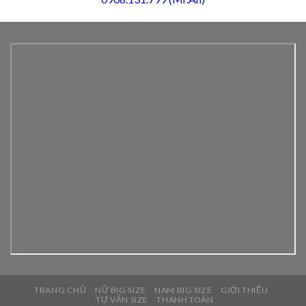
TRANG CHỦ
NỮ BIG SIZE
NAM BIG SIZE
GIỚI THIỆU
TƯ VẤN SIZE
THANH TOÁN