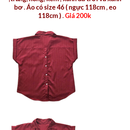
bơ . Áo có size 46 ( ngực 118cm , eo
118cm ) .
Giá 200k