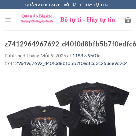
Skip
QUẦN ÁO BIGSIZE - BỎ TỰ TI - HÃY TỰ TIN...
to
content
z7412964967692_d40f0d8bfb5b7f0edfc
Published
Tháng Một 9, 2026
at
1188 × 960
in
z7412964967692_d40f0d8bfb5b7f0edfc63c2636e9d204