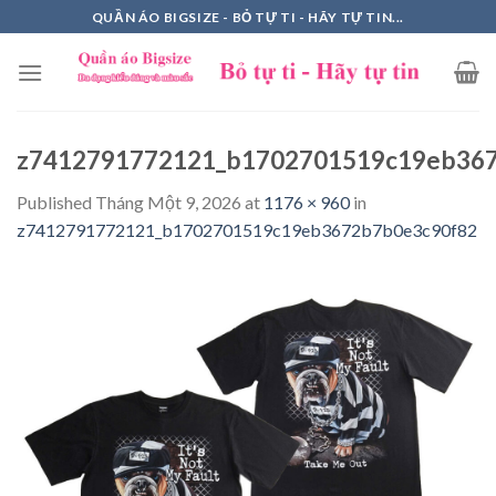
Skip
QUẦN ÁO BIGSIZE - BỎ TỰ TI - HÃY TỰ TIN...
to
content
z7412791772121_b1702701519c19eb36
Published
Tháng Một 9, 2026
at
1176 × 960
in
z7412791772121_b1702701519c19eb3672b7b0e3c90f82