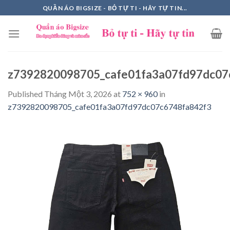
Skip
QUẦN ÁO BIGSIZE - BỎ TỰ TI - HÃY TỰ TIN...
to
content
z7392820098705_cafe01fa3a07fd97dc07
Published
Tháng Một 3, 2026
at
752 × 960
in
z7392820098705_cafe01fa3a07fd97dc07c6748fa842f3