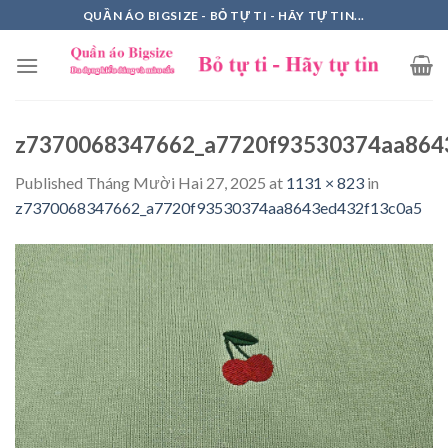
Skip
QUẦN ÁO BIGSIZE - BỎ TỰ TI - HÃY TỰ TIN...
to
content
z7370068347662_a7720f93530374aa864
Published
Tháng Mười Hai 27, 2025
at
1131 × 823
in
z7370068347662_a7720f93530374aa8643ed432f13c0a5