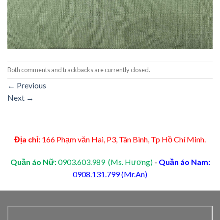
Both comments and trackbacks are currently closed.
←
Previous
Next
→
Địa chỉ:
166 Phạm văn Hai, P3, Tân Bình, Tp Hồ Chí Minh.
Quần áo Nữ:
0903.603.989 (Ms. Hương)
-
Quần áo Nam:
0908.131.799 (Mr.An)