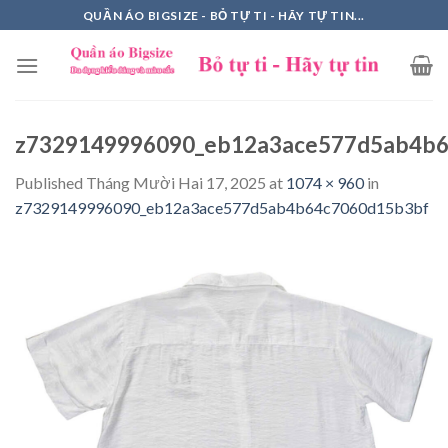
Skip
QUẦN ÁO BIGSIZE - BỎ TỰ TI - HÃY TỰ TIN...
to
content
z7329149996090_eb12a3ace577d5ab4b
Published
Tháng Mười Hai 17, 2025
at
1074 × 960
in
z7329149996090_eb12a3ace577d5ab4b64c7060d15b3bf