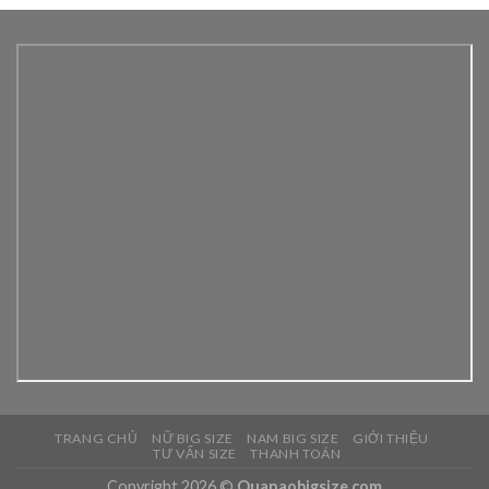
TRANG CHỦ
NỮ BIG SIZE
NAM BIG SIZE
GIỚI THIỆU
TƯ VẤN SIZE
THANH TOÁN
Copyright 2026 ©
Quanaobigsize.com