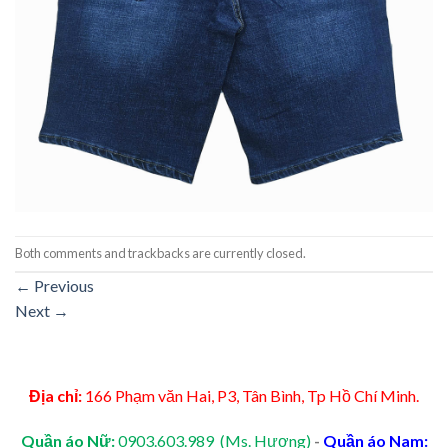
Both comments and trackbacks are currently closed.
←
Previous
Next
→
Địa chỉ:
166 Phạm văn Hai, P3, Tân Bình, Tp Hồ Chí Minh.
Quần áo Nữ:
0903.603.989 (Ms. Hương)
-
Quần áo Nam: