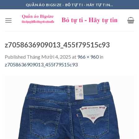
Skip
QUẦN ÁO BIGSIZE - BỎ TỰ TI - HÃY TỰ TIN...
to
content
z7058636909013_455f79515c93
Published
Tháng Mười 4, 2025
at
966 × 960
in
z7058636909013_455f79515c93