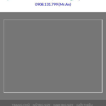
0908.131.799 (Mr.An)
TRANG CHỦ
NỮ BIG SIZE
NAM BIG SIZE
GIỚI THIỆU