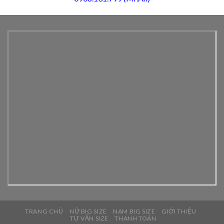
TRANG CHỦ
NỮ BIG SIZE
NAM BIG SIZE
GIỚI THIỆU
TƯ VẤN SIZE
THANH TOÁN