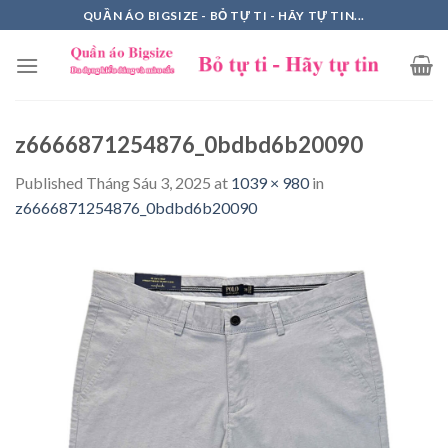
Skip
QUẦN ÁO BIGSIZE - BỎ TỰ TI - HÃY TỰ TIN...
to
content
z6666871254876_0bdbd6b20090
Published
Tháng Sáu 3, 2025
at
1039 × 980
in
z6666871254876_0bdbd6b20090