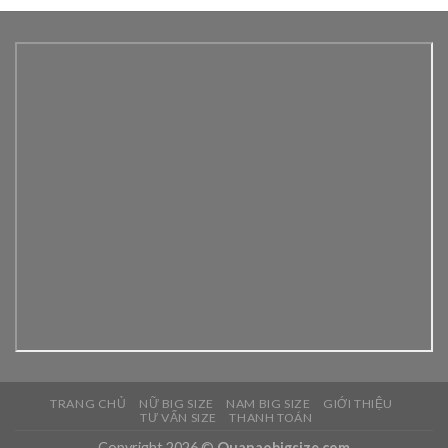
TRANG CHỦ
NỮ BIG SIZE
NAM BIG SIZE
GIỚI THIỆU
TƯ VẤN SIZE
THANH TOÁN
Copyright 2026 ©
Quanaobigsize.com