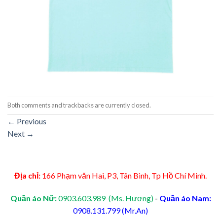
Both comments and trackbacks are currently closed.
←
Previous
Next
→
Địa chỉ:
166 Phạm văn Hai, P3, Tân Bình, Tp Hồ Chí Minh.
Quần áo Nữ:
0903.603.989 (Ms. Hương)
-
Quần áo Nam:
0908.131.799 (Mr.An)