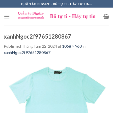
Skip
QUẦN ÁO BIGSIZE - BỎ TỰ TI - HÃY TỰ TIN...
to
content
xanhNgoc2f97651280867
Published
Tháng Tám 22, 2024
at
1068 × 960
in
xanhNgoc2f97651280867