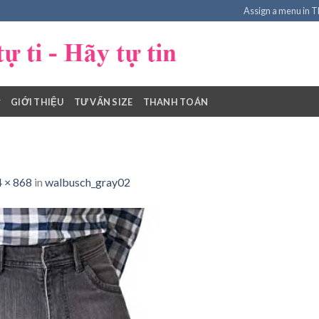
Assign a menu in 
GIỚI THIỆU
TƯ VẤN SIZE
THANH TOÁN
 × 868
in
walbusch_gray02