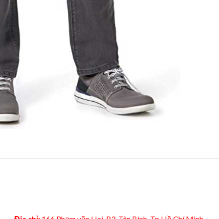
Địa chỉ:
166 Phạm văn Hai, P3, Tân Bình, Tp Hồ Chí Minh.