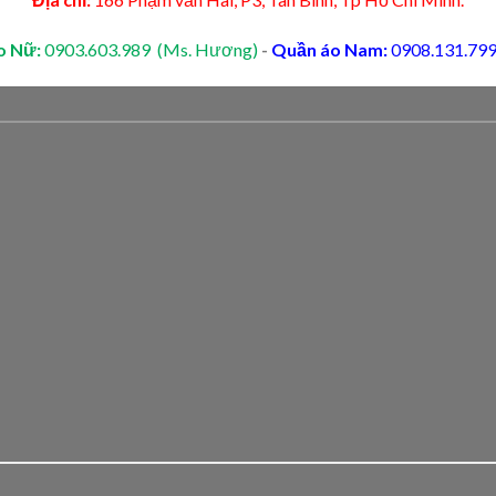
o Nữ:
0903.603.989 (Ms. Hương)
-
Quần áo Nam:
0908.131.799