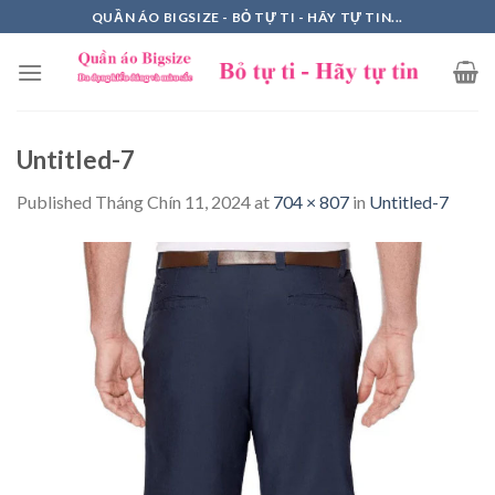
Skip
QUẦN ÁO BIGSIZE - BỎ TỰ TI - HÃY TỰ TIN...
to
content
Untitled-7
Published
Tháng Chín 11, 2024
at
704 × 807
in
Untitled-7