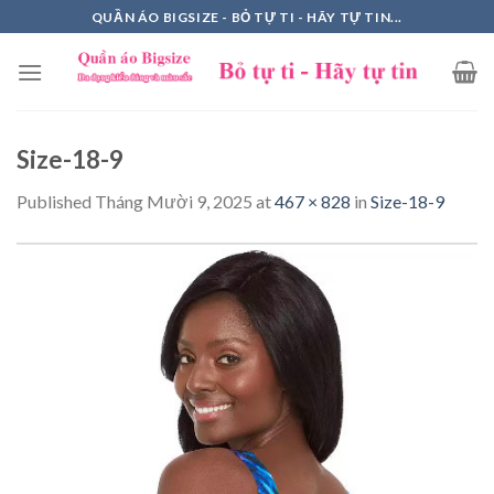
Skip
QUẦN ÁO BIGSIZE - BỎ TỰ TI - HÃY TỰ TIN...
to
content
Size-18-9
Published
Tháng Mười 9, 2025
at
467 × 828
in
Size-18-9