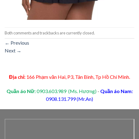
Both comments and trackbacks are currently closed.
←
Previous
Next
→
Địa chỉ:
166 Phạm văn Hai, P3, Tân Bình, Tp Hồ Chí Minh.
Quần áo Nữ:
0903.603.989 (Ms. Hương)
-
Quần áo Nam:
0908.131.799 (Mr.An)