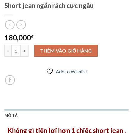
Short jean ngắn rách cực ngầu
180,000
₫
Short jean ngắn rách cực ngầu số lượng
THÊM VÀO GIỎ HÀNG
Add to Wishlist
MÔ TẢ
Không gì tiện lợi hơn 1 chiếc short jean .