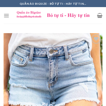
Skip
QUẦN ÁO BIGSIZE - BỎ TỰ TI - HÃY TỰ TIN...
to
content
Add to
Wishlist