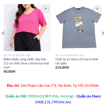
Add to
Add to
Wishlist
Wishlist
ÁO THUN NỮ BIG SIZE
ÁO THUN NAM BIG SIZE
Điểm nhấn cùng chiếc dây kéo
Chất lừ áo thun cổ tròn in hình
1/2 và chất thun cotton lụa mát
chú gấu
rượi
220,000
₫
80,000
₫
Địa chỉ:
166 Phạm văn Hai, P3, Tân Bình, Tp Hồ Chí Minh.
Quần áo Nữ:
0903.603.989 (Ms. Hương)
-
Quần áo Nam:
0908.131.799 (Mr.An)