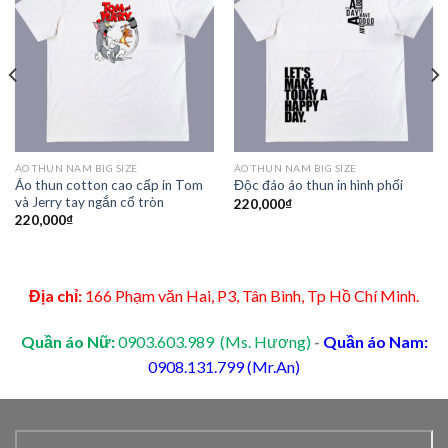
Add to
Add to
Wishlist
Wishlist
ÁO THUN NAM BIG SIZE
ÁO THUN NAM BIG SIZE
Áo thun cotton cao cấp in Tom
Độc đáo áo thun in hình phối
và Jerry tay ngắn cổ tròn
220,000
₫
220,000
₫
Địa chỉ:
166 Phạm văn Hai, P3, Tân Bình, Tp Hồ Chí Minh.
Quần áo Nữ:
0903.603.989 (Ms. Hương)
-
Quần áo Nam:
0908.131.799 (Mr.An)