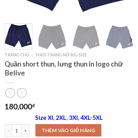
TRANG CHỦ
/
THỜI TRANG NỮ BIG SIZE
Quần short thun, lưng thun in logo chữ
Belive
180,000
₫
Size Xl, 2XL, 3Xl, 4XL-5XL
Quần short thun, lưng thun in logo chữ Belive số lượng
THÊM VÀO GIỎ HÀNG