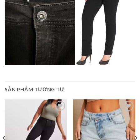
SẢN PHẨM TƯƠNG TỰ
Add to
Add to
Wishlist
Wishlist