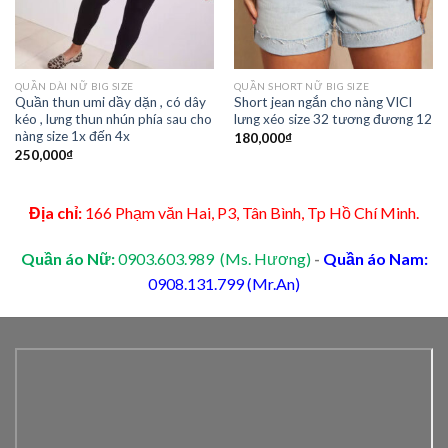
QUẦN DÀI NỮ BIG SIZE
QUẦN SHORT NỮ BIG SIZE
Quần thun umi dầy dặn , có dây
Short jean ngắn cho nàng VICI
kéo , lưng thun nhún phía sau cho
lưng xéo size 32 tương đương 12
nàng size 1x đến 4x
180,000
₫
250,000
₫
Địa chỉ:
166 Phạm văn Hai, P3, Tân Bình, Tp Hồ Chí Minh.
Quần áo Nữ:
0903.603.989 (Ms. Hương)
-
Quần áo Nam:
0908.131.799 (Mr.An)