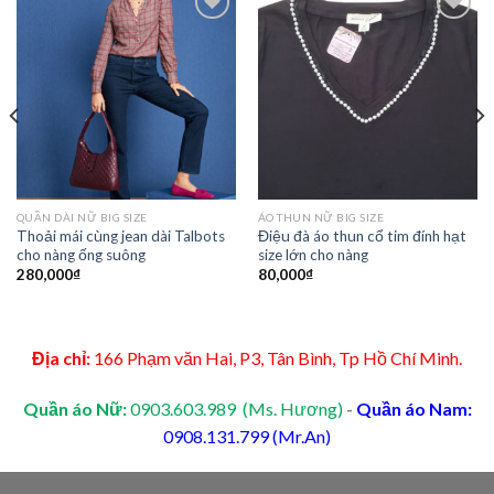
Add to
Add to
Wishlist
Wishlist
QUẦN DÀI NỮ BIG SIZE
ÁO THUN NỮ BIG SIZE
Thoải mái cùng jean dài Talbots
Điệu đà áo thun cổ tim đính hạt
cho nàng ống suông
size lớn cho nàng
280,000
₫
80,000
₫
Địa chỉ:
166 Phạm văn Hai, P3, Tân Bình, Tp Hồ Chí Minh.
Quần áo Nữ:
0903.603.989 (Ms. Hương)
-
Quần áo Nam:
0908.131.799 (Mr.An)