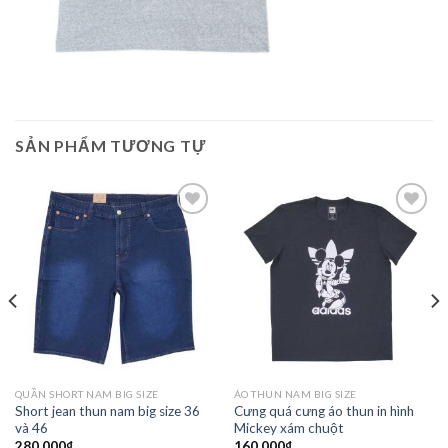
SẢN PHẨM TƯƠNG TỰ
Add to
Add to
Wishlist
Wishlist
QUẦN SHORT NAM BIG SIZE
ÁO THUN NAM BIG SIZE
Short jean thun nam big size 36
Cưng quá cưng áo thun in hình
và 46
Mickey xám chuột
280,000
₫
160,000
₫