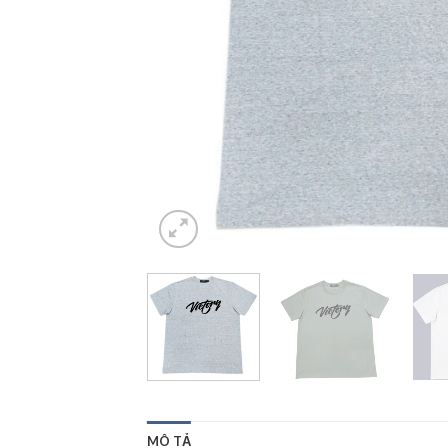
MÔ TẢ