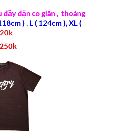
 dầy dặn co giãn , thoáng
118cm ) , L ( 124cm ), XL (
220k
 250k