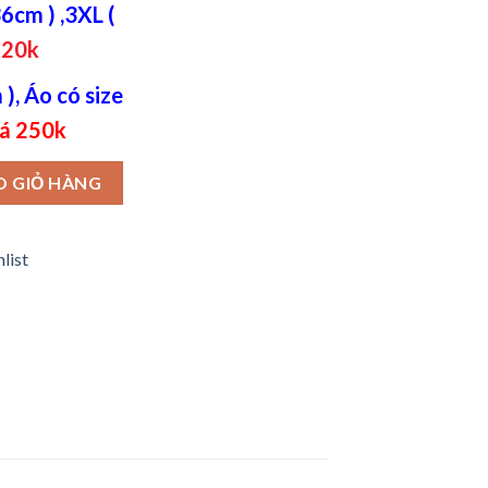
6cm ) ,3XL (
220k
), Áo có size
á 250k
 in chữ Victory màu đen- trắng số lượng
O GIỎ HÀNG
list