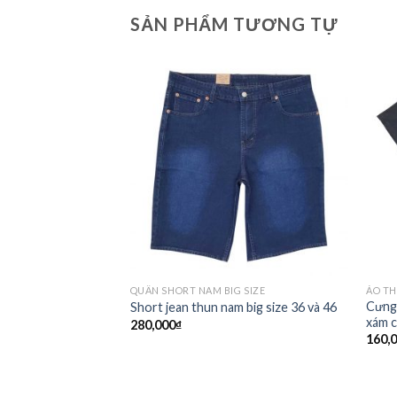
SẢN PHẨM TƯƠNG TỰ
Add to
Add to
Wishlist
Wishlist
IZE
QUẦN SHORT NAM BIG SIZE
ÁO TH
 dầy dặn size 1x
Cưng 
Short jean thun nam big size 36 và 46
xám 
280,000
₫
160,