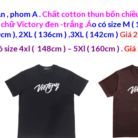
ắn , phom A .
Chất cotton thun bốn chiều
 chữ Victory đen -trắng .Á
o có size M ( 
cm ), 2XL ( 136cm ) ,3XL ( 142cm )
Giá 
 size 4xl ( 148cm ) – 5Xl ( 160cm )
.
Giá