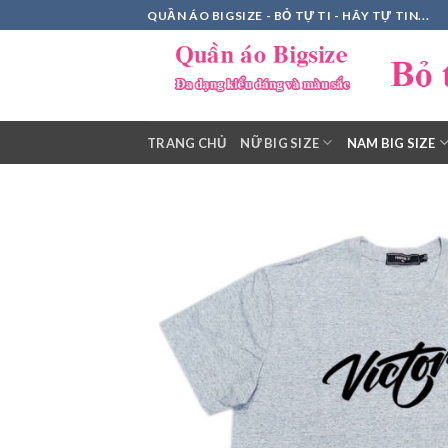
Skip
QUẦN ÁO BIGSIZE - BỎ TỰ TI - HÃY TỰ TIN...
to
content
TRANG CHỦ
NỮ BIG SIZE
NAM BIG SIZE