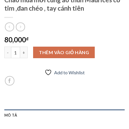
tim ,đan chéo , tay cánh tiên
80,000
₫
Chào mùa mới cùng áo thun Maurices cổ tim ,đan chéo , tay cánh
THÊM VÀO GIỎ HÀNG
Add to Wishlist
MÔ TẢ