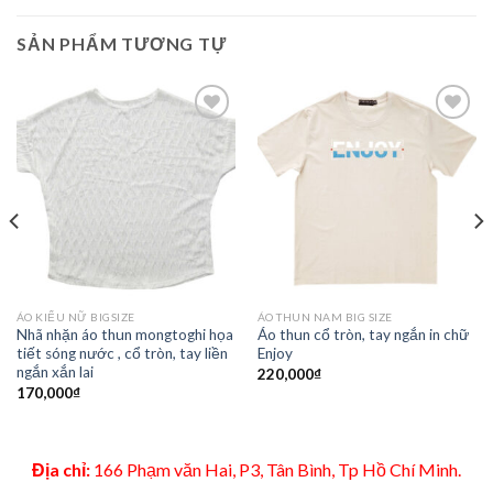
SẢN PHẨM TƯƠNG TỰ
Add to
Add to
Wishlist
Wishlist
ÁO KIỂU NỮ BIGSIZE
ÁO THUN NAM BIG SIZE
Nhã nhặn áo thun mongtoghi họa
Áo thun cổ tròn, tay ngắn in chữ
tiết sóng nước , cổ tròn, tay liền
Enjoy
ngắn xắn lai
220,000
₫
170,000
₫
Địa chỉ:
166 Phạm văn Hai, P3, Tân Bình, Tp Hồ Chí Minh.