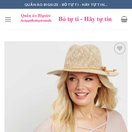
Skip
QUẦN ÁO BIGSIZE - BỎ TỰ TI - HÃY TỰ TIN...
to
content
Add to
Wishlist