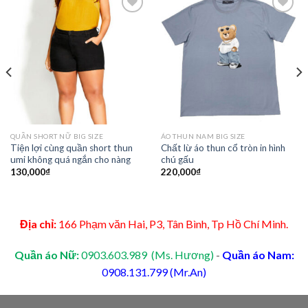
Add to
Add to
Wishlist
Wishlist
QUẦN SHORT NỮ BIG SIZE
ÁO THUN NAM BIG SIZE
Tiện lợi cùng quần short thun
Chất lừ áo thun cổ tròn in hình
umi không quá ngắn cho nàng
chú gấu
130,000
₫
220,000
₫
Địa chỉ:
166 Phạm văn Hai, P3, Tân Bình, Tp Hồ Chí Minh.
Quần áo Nữ:
0903.603.989 (Ms. Hương)
-
Quần áo Nam:
0908.131.799 (Mr.An)