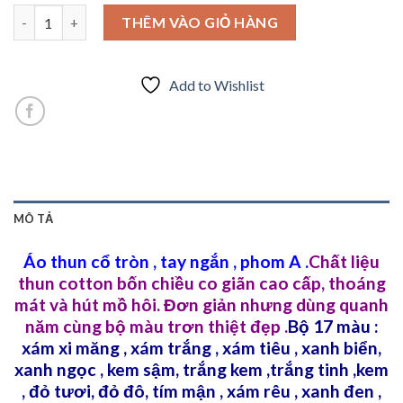
Bộ sưu tập 17 màu áo thun trơn ,cổ tròn, tay ngắn, chất liệu th
THÊM VÀO GIỎ HÀNG
Add to Wishlist
MÔ TẢ
Áo thun cổ tròn , tay ngắn , phom A .
Chất liệu
thun cotton bốn chiều co giãn cao cấp, thoáng
mát và hút mồ hôi. Đơn giản nhưng dùng quanh
năm cùng bộ màu trơn thiệt đẹp .
Bộ 17 màu :
xám xi măng , xám trắng , xám tiêu , xanh biển,
xanh ngọc , kem sậm, trắng kem ,trắng tinh ,kem
, đỏ tươi, đỏ đô, tím mận , xám rêu , xanh đen ,