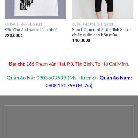
ÁO THUN NAM BIG SIZE
QUẦN SHORT NỮ BIG SIZE
Short thun umi 7 tấc đính 3 nút-
Độc đáo áo thun in hình phối
chiếc quần cho bốn mùa
220,000
₫
140,000
₫
Địa chỉ:
166 Phạm văn Hai, P3, Tân Bình, Tp Hồ Chí Minh.
Quần áo Nữ:
0903.603.989 (Ms. Hương)
-
Quần áo Nam:
0908.131.799 (Mr.An)