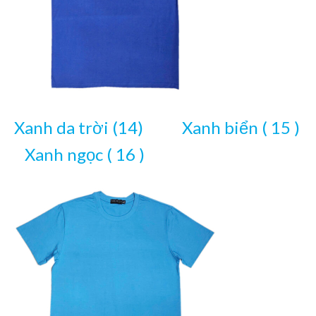
Xanh da trời (14) Xanh biển ( 15 )
Xanh ngọc ( 16 )