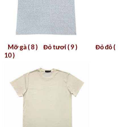
Mỡ gà ( 8 ) Đ
ỏ tươi ( 9 ) Đỏ đô (
10 )