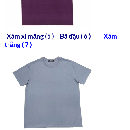
Xám xi măng (5 ) Bã đậu ( 6 )
Xám
trắng ( 7 )