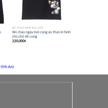
ÁO THUN NAM BIG SIZE
x
Xin chào ngày mới cùng áo thun in hình
chú chó dễ cưng
220,000
₫
 (Mr.An)