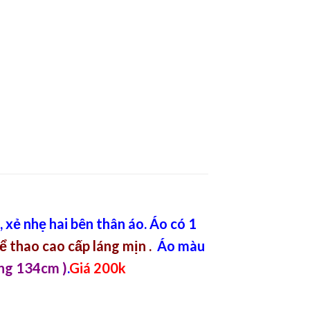
, xẻ nhẹ hai bên thân áo. Áo có 1
ể thao cao cấp láng mịn .
Áo màu
ụng 134cm )
.
Giá 200k