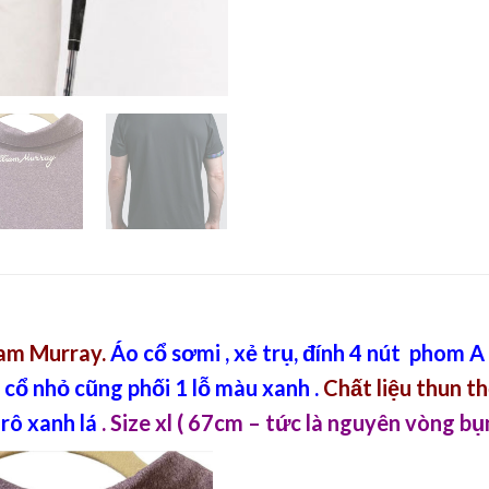
lam Murray.
Áo cổ sơmi , xẻ trụ, đính 4 nút phom A 
 cổ nhỏ cũng phối 1 lỗ màu xanh .
Chất liệu thun th
 rô xanh lá
. Size xl ( 67cm – tức là nguyên vòng b