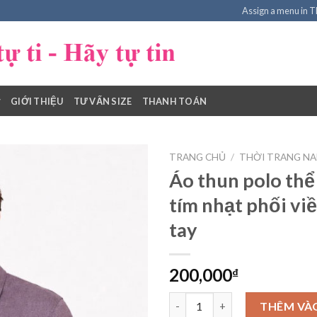
Assign a menu in 
GIỚI THIỆU
TƯ VẤN SIZE
THANH TOÁN
TRANG CHỦ
/
THỜI TRANG NAM
Áo thun polo thể
tím nhạt phối vi
Add to
tay
Wishlist
200,000
₫
Áo thun polo thể thao màu tím 
THÊM VÀ