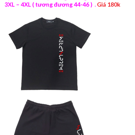
3XL – 4XL ( tương đương 44-46 ) .
Giá 180k