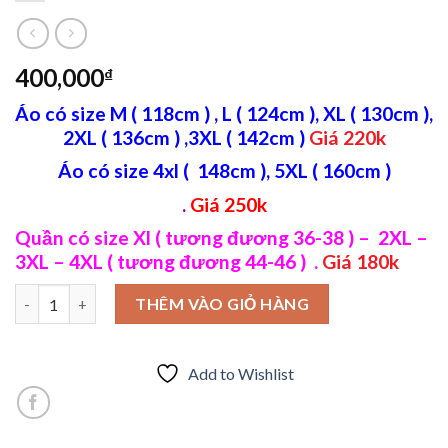
400,000
₫
Áo có size M ( 118cm ) , L ( 124cm ), XL ( 130cm ),
2XL ( 136cm ) ,3XL ( 142cm )
Giá 220k
Áo có size 4xl ( 148cm ), 5XL ( 160cm )
.
Giá 250k
Quần có size Xl ( tương đương 36-38 ) – 2XL –
3XL – 4XL ( tương đương 44-46 ) .
Giá 180k
Chất lừ cùng bộ quần short , áo thun cổ tròn in chữ dọc size M 
THÊM VÀO GIỎ HÀNG
Add to Wishlist