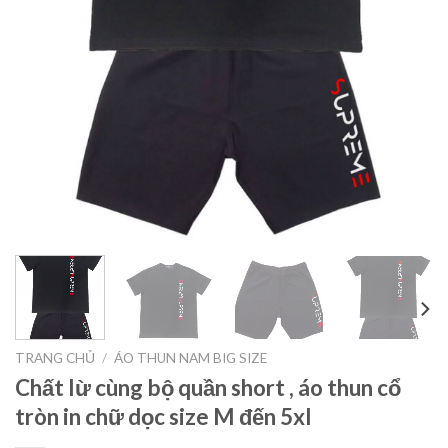
TRANG CHỦ
/
ÁO THUN NAM BIG SIZE
Chất lừ cùng bộ quần short , áo thun cổ
tròn in chữ dọc size M đến 5xl