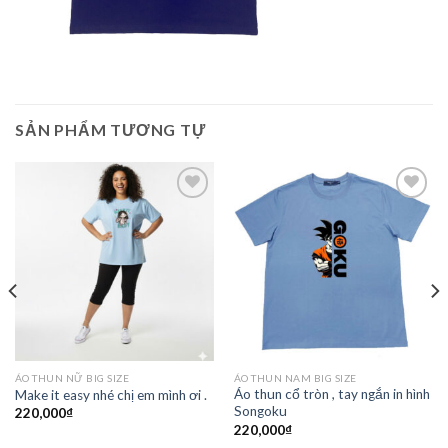
SẢN PHẨM TƯƠNG TỰ
Add to
Add to
Wishlist
Wishlist
ÁO THUN NỮ BIG SIZE
ÁO THUN NAM BIG SIZE
Áo thun cổ tròn , tay ngắn in hình
Make it easy nhé chị em mình ơi .
Songoku
220,000
₫
220,000
₫