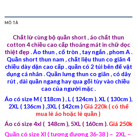
MÔ TẢ
Chất lừ cùng bộ quần short , áo chất thun
cotton 4 chiều cao cấp thoáng mát in chữ dọc
thiệt đẹp
. Áo thun , cổ tròn , tay ngắn , phom A .
Quần short thun nam , chất liệu thun co giãn 4
chiều dày dặn cao cấp , quần có 2 túi bên để vật
dụng cá nhân . Quần lưng thun co giãn , có dây
rút , dài quần ngang hay qua gối tùy vào chiều
cao của người mặc .
Áo có size M ( 118cm ) , L ( 124cm ), XL ( 130cm ),
2XL ( 136cm ) ,3XL ( 142cm )
Giá 220k ( có thể
mua lẻ áo hoặc lẻ quần )
Áo có size 4xl ( 148cm ), 5XL ( 160cm ).
Giá 250k
Quần có size Xl ( tương đương 36-38 ) – 2XL –