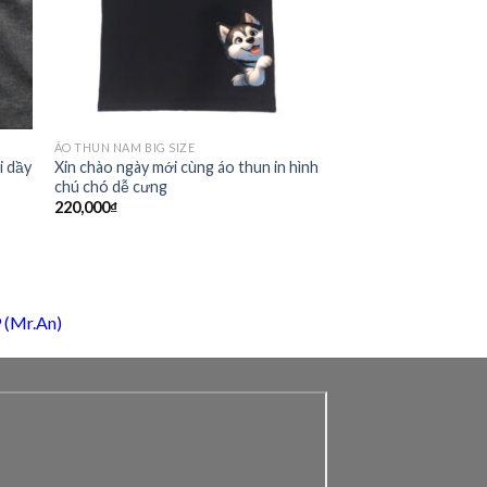
ÁO THUN NAM BIG SIZE
i dầy
Xin chào ngày mới cùng áo thun in hình
chú chó dễ cưng
220,000
₫
 (Mr.An)