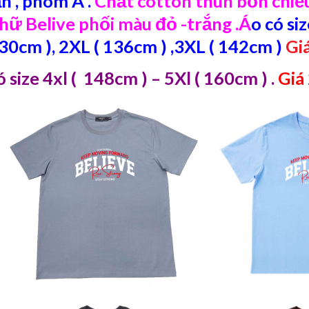
ắn , phom A .
Chất cotton thun bốn chiều
chữ Belive phối màu đỏ -trắng .Á
o có siz
130cm ), 2XL ( 136cm ) ,3XL ( 142cm )
Gi
 size 4xl ( 148cm ) – 5Xl ( 160cm )
.
Giá