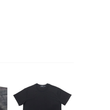
to
Add to
ist
Wishlist