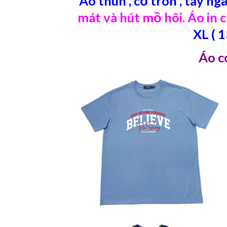
Áo thun , cổ tròn , tay ng
mát và hút mồ hôi. Áo in 
XL ( 
Áo có