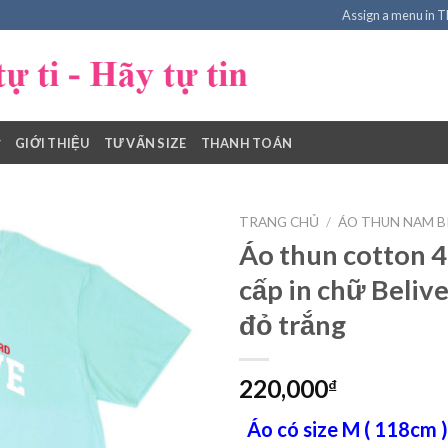
Assign a menu in 
GIỚI THIỆU
TƯ VẤN SIZE
THANH TOÁN
TRANG CHỦ
/
ÁO THUN NAM BI
Áo thun cotton 4
cấp in chữ Beliv
Add to
đỏ trắng
Wishlist
220,000
₫
Áo có size M ( 118cm ) 