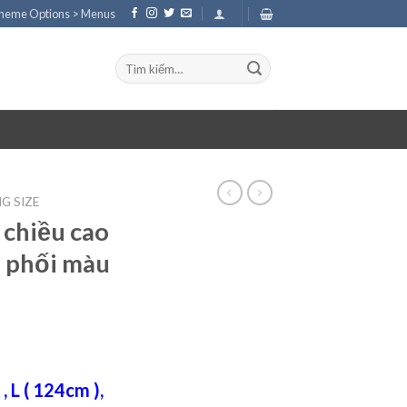
Theme Options > Menus
Tìm
kiếm:
G SIZE
 chiều cao
e phối màu
, L ( 124cm ),