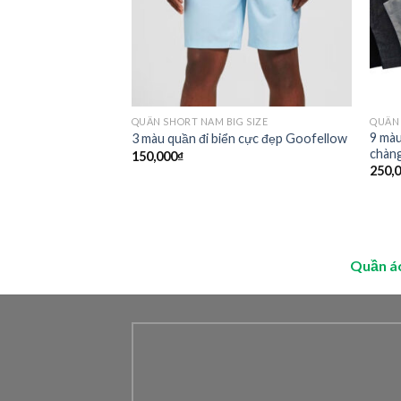
ZE
QUẦN SHORT NAM BIG SIZE
QUẦN 
 cổ tròn , tay ngắn
9 màu
3 màu quần đi biển cực đẹp Goofellow
up
chàn
150,000
₫
250,
Quần á