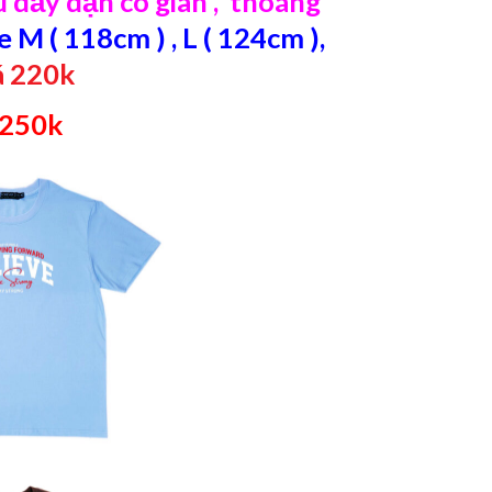
 dầy dặn co giãn , thoáng
e M ( 118cm ) , L ( 124cm ),
á 220k
 250k