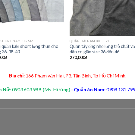
SHORT NAM BIG SIZE
QUẦN DÀI NAM BIG SIZE
 quần kaki short lưng thun cho
Quần tây ống nhỏ lưng trễ chất vả
g 36-38-40
dặn co giãn size 36 đến 46
000
₫
270,000
₫
Địa chỉ:
166 Phạm văn Hai, P3, Tân Bình, Tp Hồ Chí Minh.
o Nữ:
0903.603.989 (Ms. Hương)
-
Quần áo Nam:
0908.131.799