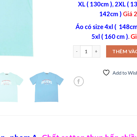
XL ( 130cm ), 2XL ( 13
142cm )
Giá 
Áo có size 4xl ( 148cm 
5xl ( 160 cm )
.
Gi
Áo thun cotton 4 chiều cao cấp
THÊM VÀ
Add to Wish