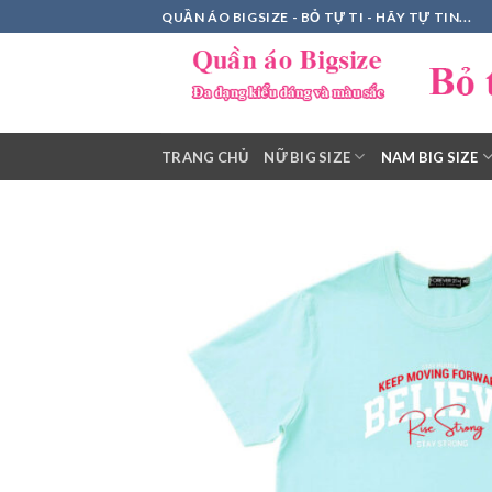
Skip
QUẦN ÁO BIGSIZE - BỎ TỰ TI - HÃY TỰ TIN...
to
content
TRANG CHỦ
NỮ BIG SIZE
NAM BIG SIZE