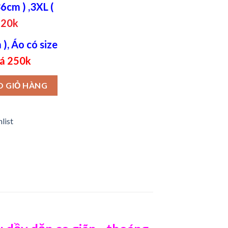
6cm ) ,3XL (
220k
), Áo có size
á 250k
 in chữ Belive phối màu đỏ trắng số lượng
O GIỎ HÀNG
list