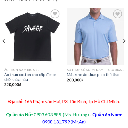
Add to
Add to
Wishlist
Wishlist
ÁO THUN NAM BIG SIZE
ÁO THUN CỔ SƠ MI NAM - POLO BIGSIZE
Áo thun cotton cao cấp đen in
Mát rượi áo thun polo thể thao
chữ khác màu
200,000
₫
220,000
₫
Địa chỉ:
166 Phạm văn Hai, P3, Tân Bình, Tp Hồ Chí Minh.
Quần áo Nữ:
0903.603.989 (Ms. Hương)
-
Quần áo Nam:
0908.131.799 (Mr.An)