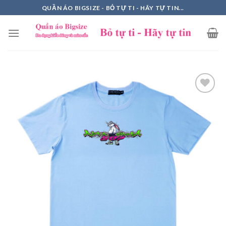
Skip
QUẦN ÁO BIGSIZE - BỎ TỰ TI - HÃY TỰ TIN...
to
content
Add to
Wishlist