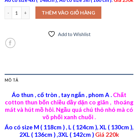
Áo thun cổ tròn , tay ngắn in hình chú thỏ phối màu xanh số lư
THÊM VÀO GIỎ HÀNG
Add to Wishlist
MÔ TẢ
Áo thun , cổ tròn , tay ngắn , phom A .
Chất
cotton thun bốn chiều dầy dặn co giãn , thoáng
mát và hút mồ hôi. Ngầu quá chú thỏ nhỏ mà có
võ phối xanh chuối .
Áo có size M ( 118cm ) , L ( 124cm ), XL ( 130cm ),
2XL ( 136cm ) ,3XL ( 142cm )
Giá 220k