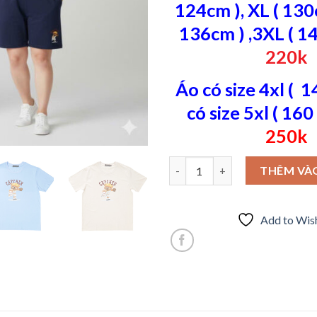
124cm ), XL ( 130
136cm ) ,3XL ( 1
220k
Áo có size 4xl ( 
có size 5xl ( 160
250k
Áo thun cổ tròn tay ngắn in h
THÊM VÀ
Add to Wish