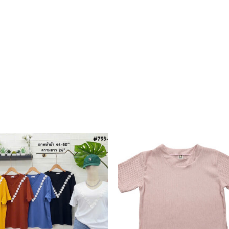
Add to
Add 
Wishlist
Wishl