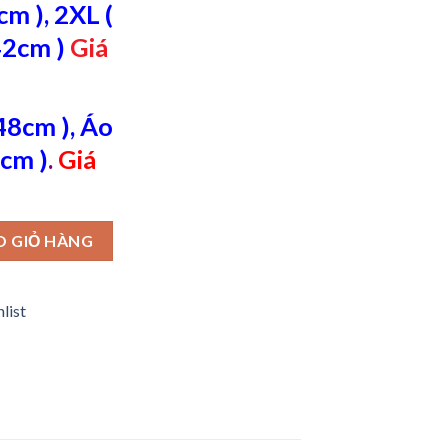
cm ), 2XL (
42cm )
Giá
148cm ), Áo
 cm )
.
Giá
ình chú gấu đánh bóng chày số lượng
O GIỎ HÀNG
list