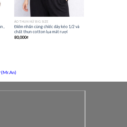
ÁO THUN NỮ BIG SIZE
n ,
Điểm nhấn cùng chiếc dây kéo 1/2 và
chất thun cotton lụa mát rượi
80,000
₫
 (Mr.An)