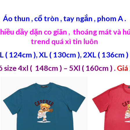
Áo thun , cổ tròn , tay ngắn , phom A .
hiều dầy dặn co giãn , thoáng mát và hú
trend quá xì tin luôn
 L ( 124cm ), XL ( 130cm ), 2XL ( 136cm 
 size 4xl ( 148cm ) – 5Xl ( 160cm )
.
Giá