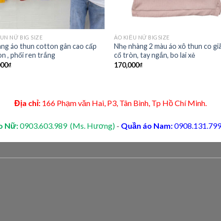
UN NỮ BIG SIZE
ÁO KIỂU NỮ BIGSIZE
ng áo thun cotton gân cao cấp
Nhẹ nhàng 2 màu áo xô thun co giã
òn , phối ren trắng
cổ tròn, tay ngắn, bo lai xẻ
000
₫
170,000
₫
Địa chỉ:
166 Phạm văn Hai, P3, Tân Bình, Tp Hồ Chí Minh.
o Nữ:
0903.603.989 (Ms. Hương)
-
Quần áo Nam:
0908.131.799