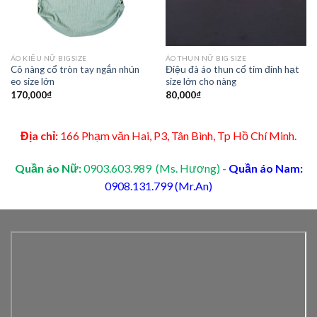
ÁO KIỂU NỮ BIGSIZE
ÁO THUN NỮ BIG SIZE
Cô nàng cổ tròn tay ngắn nhún
Điệu đà áo thun cổ tim đính hạt
eo size lớn
size lớn cho nàng
170,000
₫
80,000
₫
Địa chỉ:
166 Phạm văn Hai, P3, Tân Bình, Tp Hồ Chí Minh.
Quần áo Nữ:
0903.603.989 (Ms. Hương)
-
Quần áo Nam:
0908.131.799 (Mr.An)