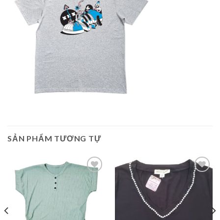
SẢN PHẨM TƯƠNG TỰ
Add to
Add to
Wishlist
Wishlist