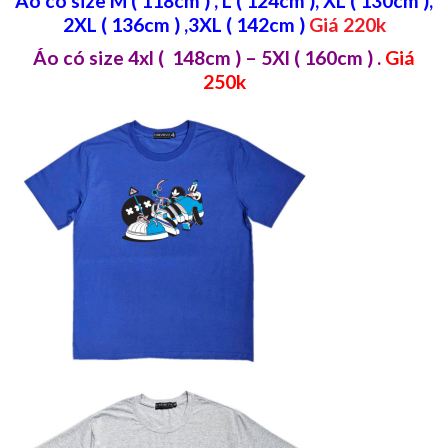
Áo có size M ( 118cm ) , L ( 124cm ), XL ( 130cm ),
2XL ( 136cm ) ,3XL ( 142cm )
Giá 220k
Áo có size 4xl ( 148cm ) – 5Xl ( 160cm )
.
Giá
250k