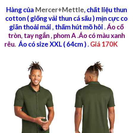
Hàng của
Mercer+Mettle
, chất liệu thun
cotton ( giống vải thun cá sấu ) mịn cực co
giãn thoải mái , thấm hút mồ hôi .
Áo cổ
tròn, tay ngắn , phom A .Áo có màu xanh
rêu.
Áo có size XXL ( 64cm ) .
Giá 170K