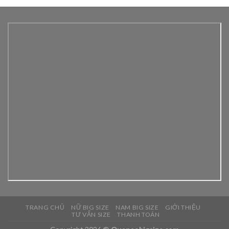
TRANG CHỦ
NỮ BIG SIZE
NAM BIG SIZE
GIỚI THIỆU
TƯ VẤN SIZE
THANH TOÁN