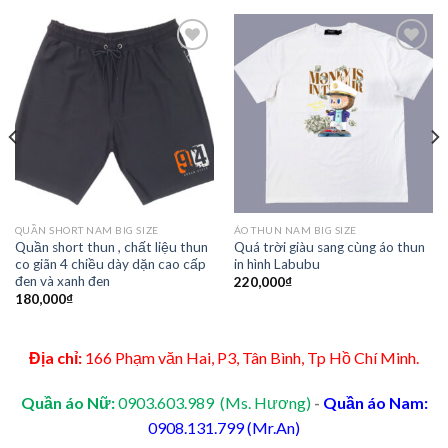
Add to
Add to
Wishlist
Wishlist
QUẦN SHORT NAM BIG SIZE
ÁO THUN NAM BIG SIZE
Quần short thun , chất liệu thun
Quá trời giàu sang cùng áo thun
co giãn 4 chiều dày dặn cao cấp
in hình Labubu
đen và xanh đen
220,000
₫
180,000
₫
Địa chỉ:
166 Phạm văn Hai, P3, Tân Bình, Tp Hồ Chí Minh.
Quần áo Nữ:
0903.603.989 (Ms. Hương)
-
Quần áo Nam:
0908.131.799 (Mr.An)