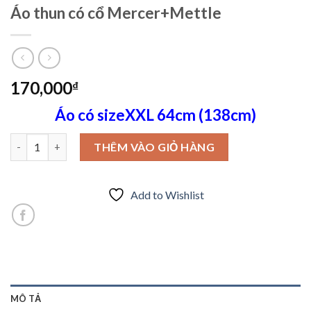
Áo thun có cổ Mercer+Mettle
170,000
₫
Áo có sizeXXL 64cm (138cm)
Áo thun có cổ Mercer+Mettle số lượng
THÊM VÀO GIỎ HÀNG
Add to Wishlist
MÔ TẢ