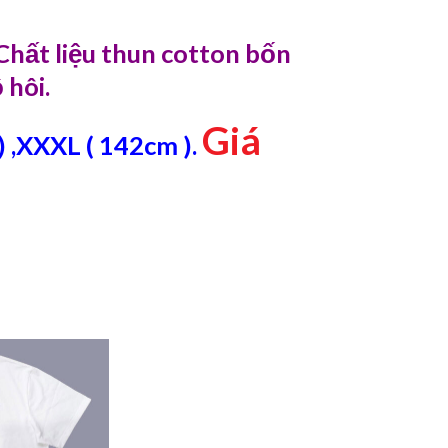
Chất liệu thun cotton bốn
 hôi.
Giá
 ) ,XXXL ( 142cm ).