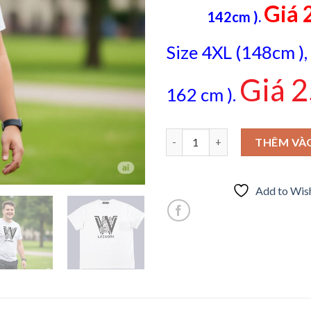
Giá 
142cm ).
Size 4XL (148cm ), 
Giá 
162 cm ).
Áo thun cotton cao cấp in hìn
THÊM VÀ
Add to Wish