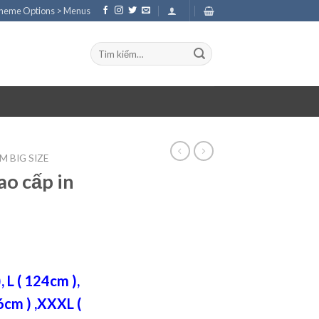
Theme Options > Menus
Tìm
kiếm:
 BIG SIZE
ao cấp in
 L ( 124cm ),
6cm ) ,XXXL (