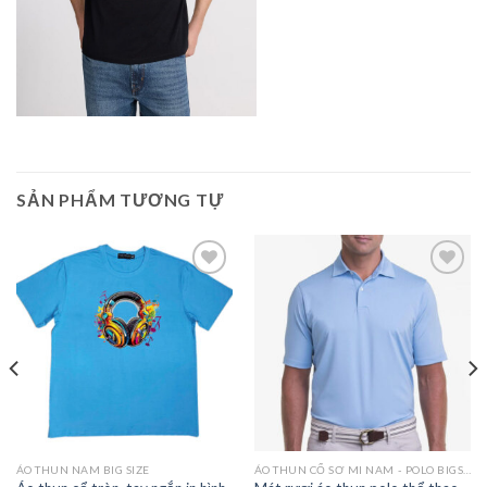
SẢN PHẨM TƯƠNG TỰ
Add to
Add to
Wishlist
Wishlist
ÁO THUN NAM BIG SIZE
ÁO THUN CỔ SƠ MI NAM - POLO BIGSIZE