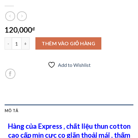
120,000
₫
Anh chàng mát rượi cùng áo thun cổ tròn tay ngắn Express số l
THÊM VÀO GIỎ HÀNG
Add to Wishlist
MÔ TẢ
Hàng của Express , chất liệu thun cotton
cao cấp mịn cực co giãn thoải mái , thấm