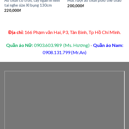
Áo thun cổ tròn, tay ngắn in hình
Mát rượi áo thun polo thể thao
tai nghe size Xl bụng 130cm
200,000
₫
220,000
₫
Địa chỉ:
166 Phạm văn Hai, P3, Tân Bình, Tp Hồ Chí Minh.
Quần áo Nữ:
0903.603.989 (Ms. Hương)
-
Quần áo Nam:
0908.131.799 (Mr.An)