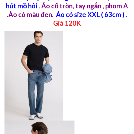
hút mồ hôi .
Áo cổ tròn, tay ngắn , phom A
.Áo có màu đen.
Áo có size XXL ( 63cm ) .
Giá 120K