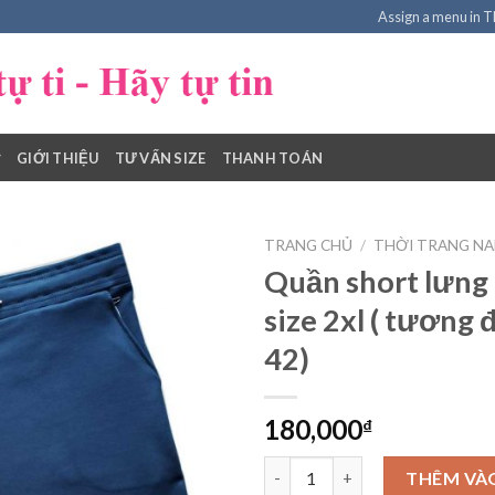
Assign a menu in 
GIỚI THIỆU
TƯ VẤN SIZE
THANH TOÁN
TRANG CHỦ
/
THỜI TRANG NAM
Quần short lưng
size 2xl ( tương
Add to
42)
Wishlist
180,000
₫
Quần short lưng thun nam size
THÊM VÀ