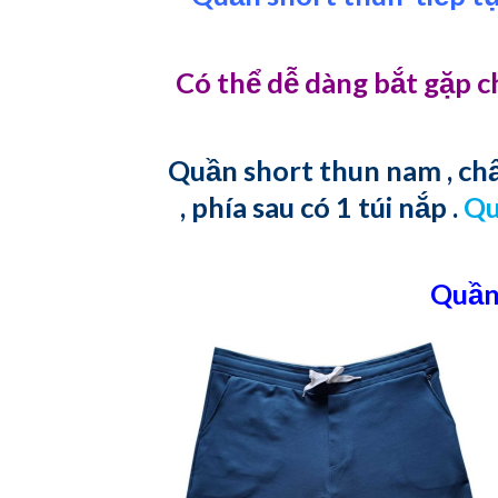
Có thể dễ dàng bắt gặp c
Quần short thun nam , chất
, phía sau có 1 túi nắp .
Qu
Quần 