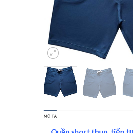
MÔ TẢ
Quần short thun tiếp t