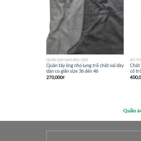
Add to
Add to
Wishlist
Wishlist
 SIZE
QUẦN DÀI NAM BIG SIZE
ÁO TH
nhẹ thun Tek-gear
Quần tây ống nhỏ lưng trễ chất vải dầy
Chất 
dặn co giãn size 36 đến 46
cổ tr
270,000
₫
400,
Quần á