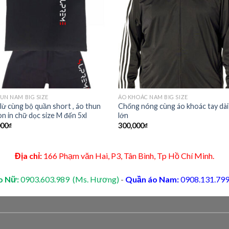
Add to
Add 
Wishlist
Wishl
UN NAM BIG SIZE
ÁO KHOÁC NAM BIG SIZE
lừ cùng bộ quần short , áo thun
Chống nóng cùng áo khoác tay dài
òn in chữ dọc size M đến 5xl
lớn
000
₫
300,000
₫
Địa chỉ:
166 Phạm văn Hai, P3, Tân Bình, Tp Hồ Chí Minh.
o Nữ:
0903.603.989 (Ms. Hương)
-
Quần áo Nam:
0908.131.799