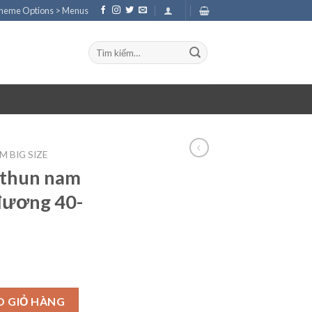
Theme Options > Menus
Tìm
kiếm:
 BIG SIZE
 thun nam
 đương 40-
 2xl ( tương đương 40-42) số lượng
O GIỎ HÀNG