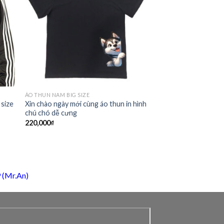
to
Add to
ist
Wishlist
ÁO THUN NAM BIG SIZE
 size
Xin chào ngày mới cùng áo thun in hình
chú chó dễ cưng
220,000
₫
 (Mr.An)