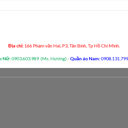
Địa chỉ:
166 Phạm văn Hai, P3, Tân Bình, Tp Hồ Chí Minh.
o Nữ:
0903.603.989 (Ms. Hương)
-
Quần áo Nam:
0908.131.799