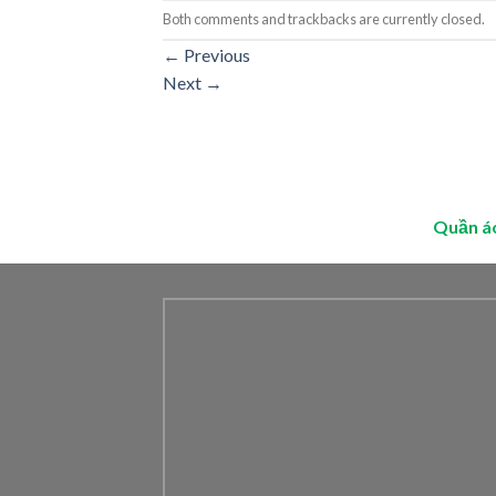
Both comments and trackbacks are currently closed.
←
Previous
Next
→
Quần á