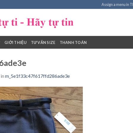
Assign a menu in 
GIỚI THIỆU
TƯ VẤN SIZE
THANH TOÁN
6ade3e
in
m_5e1f33c47f617ffd286ade3e