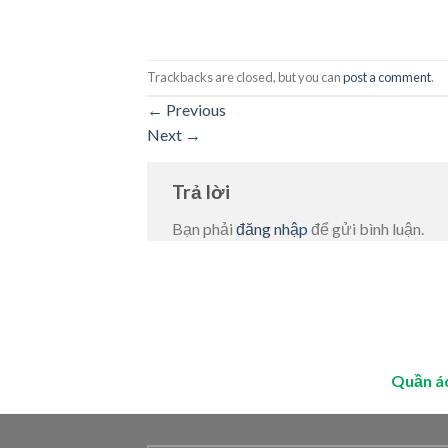
Trackbacks are closed, but you can
post a comment
.
←
Previous
Next
→
Trả lời
Bạn phải
đăng nhập
để gửi bình luận.
Quần á