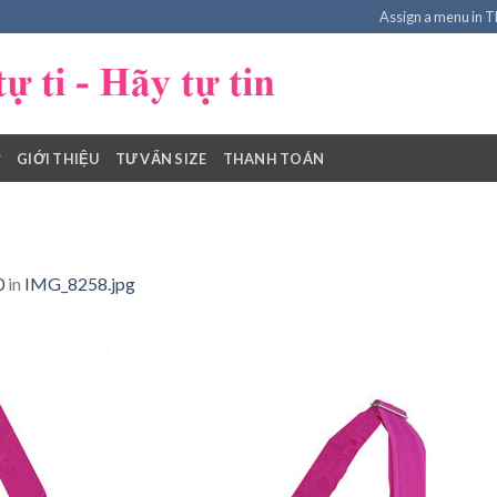
Assign a menu in 
GIỚI THIỆU
TƯ VẤN SIZE
THANH TOÁN
0
in
IMG_8258.jpg