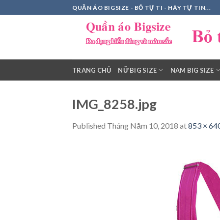
Skip
QUẦN ÁO BIGSIZE - BỎ TỰ TI - HÃY TỰ TIN...
to
content
TRANG CHỦ
NỮ BIG SIZE
NAM BIG SIZE
IMG_8258.jpg
Published
Tháng Năm 10, 2018
at
853 × 64